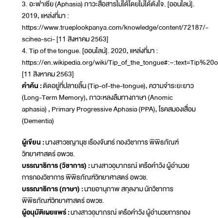
3. อะฟาเซีย (Aphasia) ภาวะสื่อสารไม่ได้โดยไม่ได้ตั้งใจ. [ออนไลน์].
2019, แหล่งที่มา :
https://www.trueplookpanya.com/knowledge/content/72187/-
scihea-sci- [11 สิงหาคม 2563]
4. Tip of the tongue. [ออนไลน์]. 2020, แหล่งที่มา :
https://en.wikipedia.org/wiki/Tip_of_the_tongue#:~:text=Tip
[11 สิงหาคม 2563]
คำค้น :
ติดอยู่ที่ปลายลิ้น (Tip-of-the-tongue), ความจำระยะยาว
(Long-Term Memory), ภาวะหลงลืมทางภาษา (Anomic
aphasia) , Primary Progressive Aphasia (PPA), โรคสมองเสื่อม
(Dementia)
ผู้เขียน :
นางสาวชญานุช เรืองจันทร์ กองวิชาการ พิพิธภัณฑ์
วิทยาศาสตร์ อพวช.
บรรณาธิการ (วิชาการ) :
นางสาวอุมาภรณ์ เครือคำวัง ผู้อำนวย
การกองวิชาการ พิพิธภัณฑ์วิทยาศาสตร์ อพวช.
บรรณาธิการ (ภาษา) :
นายอานุภาพ สกุลงาม นักวิชาการ
พิพิธภัณฑ์วิทยาศาสตร์ อพวช.
ผู้อนุมัติเผยแพร่ :
นางสาวอุมาภรณ์ เครือคำวัง ผู้อำนวยการกอง