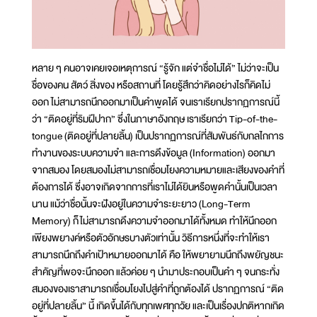
หลาย ๆ คนอาจเคยเจอเหตุการณ์ “รู้จัก แต่จำชื่อไม่ได้” ไม่ว่าจะเป็น
ชื่อของคน สัตว์ สิ่งของ หรือสถานที่ โดยรู้สึกว่าคิดอย่างไรก็คิดไม่
ออก ไม่สามารถนึกออกมาเป็นคำพูดได้ จนเราเรียกปรากฏการณ์นี้
ว่า “ติดอยู่ที่ริมฝีปาก” ซึ่งในภาษาอังกฤษ เราเรียกว่า Tip-of-the-
tongue (ติดอยู่ที่ปลายลิ้น) เป็นปรากฏการณ์ที่สัมพันธ์กับกลไกการ
ทำงานของระบบความจำ และการดึงข้อมูล (Information) ออกมา
จากสมอง โดยสมองไม่สามารถเชื่อมโยงความหมายและเสียงของคำที่
ต้องการได้ ซึ่งอาจเกิดจากการที่เราไม่ได้ยินหรือพูดคำนั้นเป็นเวลา
นาน แม้ว่าชื่อนั้นจะฝังอยู่ในความจำระยะยาว (Long-Term
Memory) ก็ไม่สามารถดึงความจำออกมาได้ทั้งหมด ทำให้นึกออก
เพียงพยางค์หรือตัวอักษรบางตัวเท่านั้น วิธีการหนึ่งที่จะทำให้เรา
สามารถนึกถึงคำเป้าหมายออกมาได้ คือ ให้พยายามนึกถึงพยัญชนะ
สำคัญที่พอจะนึกออก แล้วค่อย ๆ นำมาประกอบเป็นคำ ๆ จนกระทั่ง
สมองของเราสามารถเชื่อมโยงไปสู่คำที่ถูกต้องได้ ปรากฏการณ์ “ติด
อยู่ที่ปลายลิ้น” นี้ เกิดขึ้นได้กับทุกเพศทุกวัย และเป็นเรื่องปกติหากเกิด