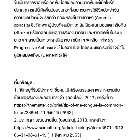
ขึ้นเป็นครั้งคราว หรือเกิดขึ้นบ่อยเมื่อมีอายุมากขึ้น แต่เมื่อไหร่ที่
ปรากฏการณ์นี้เกิดขึ้นบ่อยจนกระทั่งรบกวนการใช้ชีวิตประจำวัน
ความผิดปกตินี้จะเรียกว่า ภาวะหลงลืมทางภาษา (Anomic
aphasia) ซึ่งเกิดจากผู้ป่วยที่เคยมีภาวะเส้นเลือดในสมองแตกหรือตีบ
(Stroke) หรือเกิดอุบัติเหตุทางสมองมาก่อน และหากเกิดขึ้นในระยะ
ยาว จะกลายเป็นภาวะหลงลืมภาษา ชนิด PPA หรือ Primary
Progressive Aphasia ซึ่งเป็นความผิดปกติระยะแรกเริ่มที่อาจนำไป
สู่โรคสมองเสื่อม (Dementia) ได้
ที่มาข้อมูล :
1. ‘ติดอยู่ที่ริมฝีปาก’ จำชื่อคนไม่ได้เรื่องธรรมดา เพราะความซับ
ซ้อนของสมองและความทรงจำ. [ออนไลน์]. 2017, แหล่งที่มา :
https://thematter.co/brief/tip-of-the-tongue-is-common-
to-us/28504 [11 สิงหาคม 2563]
2. ปรากฎการณ์ปลายลิ้น. [ออนไลน์]. 2013, แหล่งที่มา :
https://www.scimath.org/article-biology/item/3571-2013-
05-31-08-51-45 [11 สิงหาคม 2563]