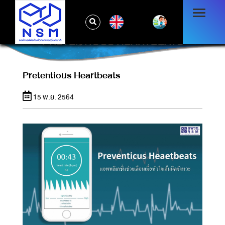
EN
PRETENTIOUS HEARTBEATS
Pretentious Heartbeats
15 พ.ย. 2564