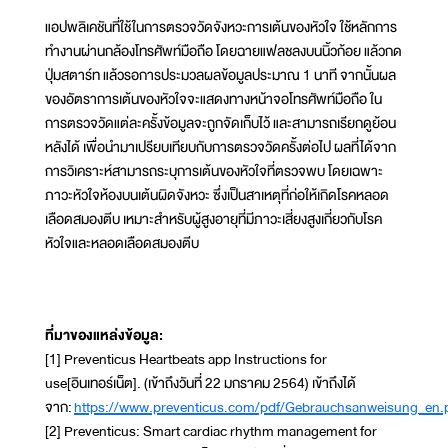
แอปพลิเคชันที่ใช้ในการตรวจวัดจังหวะการเต้นของหัวใจ ใช้หลักการ
ทำงานผ่านกล้องโทรศัพท์มือถือ โดยฉายแฟลชลงบนนิ้วก้อย แล้วกด
ปุ่มสตาร์ท แล้วรอการประมวลผลข้อมูลประมาณ 1 นาที จากนั้นผล
ของอัตราการเต้นของหัวใจจะแสดงทางหน้าจอโทรศัพท์มือถือ ใน
การตรวจวัดแต่ละครั้งข้อมูลจะถูกจัดเก็บไว้ และสามารถเรียกดูย้อน
หลังได้ เพื่อนำมาเปรียบเทียบกับการตรวจวัดครั้งต่อไป ผลที่ได้จาก
การวิเคราะห์สามารถระบุการเต้นของหัวใจที่ตรวจพบ โดยเฉพาะ
ภาวะหัวใจห้องบนเต้นผิดจังหวะ ซึ่งเป็นสาเหตุที่ก่อให้เกิดโรคหลอด
เลือดสมองตีบ เหมาะสำหรับผู้สูงอายุที่มีภาวะเสี่ยงสูงเกี่ยวกับโรค
หัวใจและหลอดเลือดสมองตีบ
ที่มาของแหล่งข้อมูล:
[1] Preventicus Heartbeats app Instructions for
use[อินเทอร์เน็ต]. (เข้าถึงวันที่ 22 มกราคม 2564) เข้าถึงได้
จาก:
https://www.preventicus.com/pdf/Gebrauchsanweisung_en.
[2] Preventicus: Smart cardiac rhythm management for