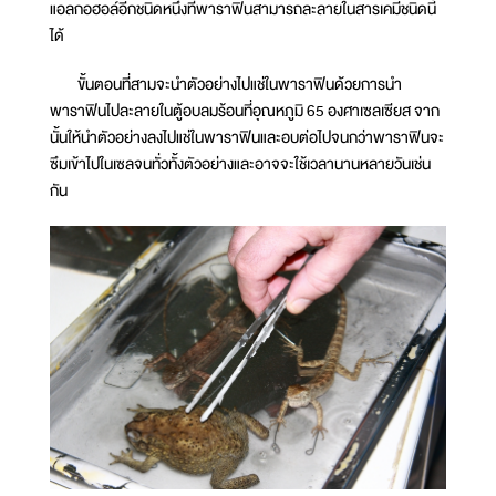
แอลกอฮอล์อีกชนิดหนึ่งที่พาราฟินสามารถละลายในสารเคมีชนิดนี้
ได้
ขั้นตอนที่สามจะนำตัวอย่างไปแช่ในพาราฟินด้วยการนำ
พาราฟินไปละลายในตู้อบลมร้อนที่อุณหภูมิ 65 องศาเซลเซียส จาก
นั้นให้นำตัวอย่างลงไปแช่ในพาราฟินและอบต่อไปจนกว่าพาราฟินจะ
ซึมเข้าไปในเซลจนทั่วทั้งตัวอย่างและอาจจะใช้เวลานานหลายวันเช่น
กัน