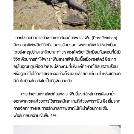
การใช้เทคนิคการกำซาบซากสัตว์ด้วยพาราฟิน (Paraffination)
คือการสตัฟฟ์อีกวิธีหนึ่งในการรักษาสภาพซากสัตว์ไม่ให้เน่าเปื่อย
โดยยังคงรูปร่างและลักษณะต่างๆ ของสัตว์เอาไว้เหมือนกับตอนที่ยังมี
ชีวิต ด้วยการทำให้พาราฟินแทรกเข้าไปในเนื้อเยื่อของสัตว์ ซึ่งหาก
อยู่ในอุณหภูมิห้องปกติจะมีลักษณะที่แข็ง แต่ถ้าหากได้รับความร้อน
หรือถูกนำไปไว้กลางแจ้งตัวอย่างก็จะนิ่มคล้ายกับเทียน สำหรับเทคนิค
นี้นั้นในเมืองไทยยังไม่เป็นที่รู้จักมากนัก
การกำซาบซากสัตว์ด้วยพาราฟินนั้นจะใช้หลักการดึงเอาน้ำ
ออกจากเซลล์ด้วยการใช้สารเคมีและแทนที่ด้วยพาราฟิน ซึ่ง เริ่มจาก
การจัดท่าทางและการรักษาสภาพซากไม่ให้เน่าด้วยการแช่ใน
ฟอร์มาลินความเข้มข้น 4%