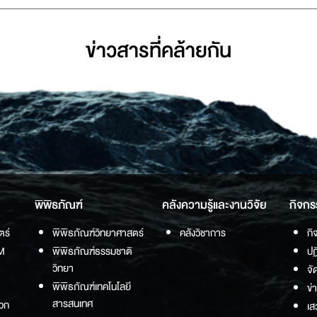
ข่าวสารที่่คล้ายกัน
พิพิธภัณฑ์
คลังความรู้และงานวิจัย
กิจกร
ตร์
พิพิธภัณฑ์วิทยาศาสตร์
คลังวิชาการ
กิ
M
พิพิธภัณฑ์ธรรมชาติ
ปฏ
วิทยา
จั
พิพิธภัณฑ์เทคโนโลยี
ข่
สารสนเทศ
วก
เส