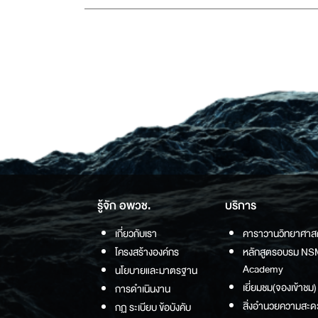
รู้จัก อพวช.
บริการ
เกี่ยวกับเรา
คาราวานวิทยาศาส
โครงสร้างองค์กร
หลักสูตรอบรม NS
Academy
นโยบายและมาตรฐาน
เยี่ยมชม(จองเข้าชม)
การดำเนินงาน
สิ่งอำนวยความสะด
กฏ ระเบียบ ข้อบังคับ