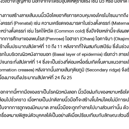
ังวลว่าจะสูญหาย นอกจากจะได้รับอุบัติเหตุร้ายแรง เช่น นิ้ว หรือ มือขาด 
่างกายสร้างลายเส้นบนนิ้วมือโดยอาศัยการควบคุมของโครโมโซมมากถึง 
ั้งครรภ์ (Prenatal) เช่น ความเครียดของมารดาในช่วงตั้งครรภ์ (Materna
ะหว่างตั้งครรภ์ เช่น โรคไข้หวัด (Common cold) ซึ่งปัจจัยเหล่านี้จะส่ง
ากการศึกษาของเพนโรส (Penrose) โอฮารา (Ohara) โอคาจิมา (Okajima) 
ร้างขึ้นประมาณสัปดาห์ที่ 10 ถึง 11 หลังจากที่ไข่ผสมกับสเปิร์ม ซึ่งในช
รกในบริเวณผิวหนังภายนอก (Basal layer of epidermis) เรียกว่า ลายเส้
ปจนกระทั่งสัปดาห์ที่ 14 ซึ่งจะเป็นช่วงที่ต่อมเหงื่อเริ่มเกิดขึ้นตามแนวล
ormation creases) หลังจากนั้นลายเส้นทุติยภูมิ (Secondary ridge) จึงเริ
นื่องมาจนถึงประมาณสัปดาห์ที่ 24 ถึง 25
อกจากนี้หากมือของเราเป็นโรคผิวหนังลอก นิ้วมือฝนกับของหยาบหรือโด
ลือนไปชั่วคราว เมื่อหายเป็นปกติลายนิ้วมือก็จะสร้างขึ้นใหม่โดยไม่มีการ
ป็นจากการถูกของมีคมบาด ลายนิ้วมือจะถูกทำลายไปบางส่วนเท่านั้น ด้วยเ
ครื่องหมายพิสูจน์ตัวบุคคลได้เป็นอย่างดีเมื่อเปรียบเทียบกับลักษณะส่ว