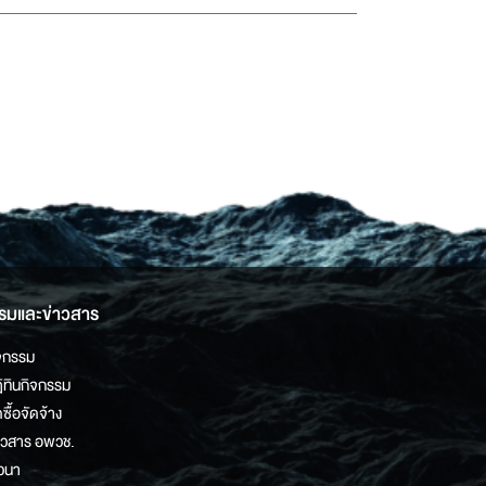
รมและข่าวสาร
จกรรม
ิทินกิจกรรม
ดซื้อจัดจ้าง
าวสาร อพวช.
วนา