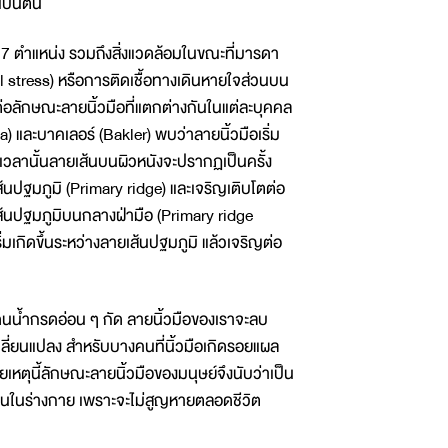
เป็นต้น
7 ตำแหน่ง รวมถึงสิ่งแวดล้อมในขณะที่มารดา
l stress) หรือการติดเชื้อทางเดินหายใจส่วนบน
ผลต่อลักษณะลายนิ้วมือที่แตกต่างกันในแต่ละบุคคล
และบาคเลอร์ (Bakler) พบว่าลายนิ้วมือเริ่ม
่วงเวลานั้นลายเส้นบนผิวหนังจะปรากฏเป็นครั้ง
นปฐมภูมิ (Primary ridge) และเจริญเติบโตต่อ
ายเส้นปฐมภูมิบนกลางฝ่ามือ (Primary ridge
่มเกิดขึ้นระหว่างลายเส้นปฐมภูมิ แล้วเจริญต่อ
นน้ำกรดอ่อน ๆ กัด ลายนิ้วมือของเราจะลบ
เปลี่ยนแปลง สำหรับบางคนที่นิ้วมือเกิดรอยแผล
หตุนี้ลักษณะลายนิ้วมือของมนุษย์จึงนับว่าเป็น
นอื่นในร่างกาย เพราะจะไม่สูญหายตลอดชีวิต