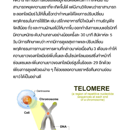
คิดว่าร่างกายมีการแบ่งเซลล์อยู่เกือบตลอดเวลา ทำให้คนเราไม่
สามารถหยุดความชราที่จะเกิดขึ้นได้ แต่มีงานวิจัยพบว่าเราสามารถ
ชะลอเทโลเมียร์ไม่ให้สั้นเร็วกว่ากำหนดได้โดยการปรับเปลี่ยน
พฤติกรรมในการใช้ชีวิต เช่น บริโภคอาหารที่มีไขมันต่ำ ทานธัญพืช
ขัดสีน้อย ถั่ว และทานผักผลไม้ให้มากขึ้น ออกกำลังกายแบบแอโรบิกที่
มีความหนักระดับปานกลางอย่างน้อยครั้งละ 30 นาที สัปดาห์ละ 5
วัน มีการศึกษาพบว่า หากมีการดูแลสุขภาพและปรับเปลี่ยน
พฤติกรรมการทานอาหารตามที่กล่าวมาต่อเนื่องกัน 3 เดือนจะทำให้
ความยาวของเทโลเมียร์เพิ่มขึ้นและเอ็นไซม์เทโลเมอเรสซึ่งทำหน้าที่
ซ่อมแซมและเพิ่มความยาวของเทโลเมียร์สูงขึ้นร้อยละ 29 อีกด้วย
เพียงการดูแลตัวเองง่าย ๆ ก็ช่วยชลอความชราหรือคืนความอ่อน
เยาว์ได้เป็นอย่างดี