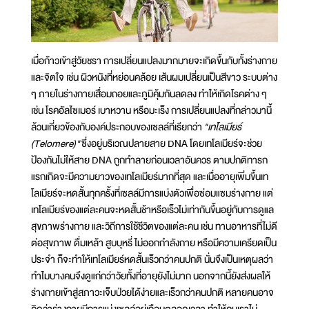
เมื่อก้าวเข้าสู่วัยชรา การเปลี่ยนแปลงมากมายจะเกิดขึ้นกับทั้งร่างกาย
และจิตใจ เช่น ผิวหนังที่หย่อนคล้อย เส้นผมเปลี่ยนเป็นสีขาว ระบบต่าง
ๆ ภายในร่างกายเสื่อมถอยและภูมิคุ้มกันลดลง ทำให้เกิดโรคต่าง ๆ
เช่น โรคอัลไซเมอร์ เบาหวาน หรือมะเร็ง การเปลี่ยนแปลงที่กล่าวมานี้
ล้วนเกี่ยวข้องกับองค์ประกอบของเซลล์ที่เรียกว่า
"เทโลเมียร์
(Telomere)"
ซึ่งอยู่บริเวณปลายสาย DNA โดยเทโลเมียร์จะช่วย
ป้องกันไม่ให้สาย DNA ถูกทำลายก่อนเวลาอันควร ตามปกติทารก
แรกเกิดจะมีความยาวของเทโลเมียร์มากที่สุด และเมื่ออายุเพิ่มขึ้นเท
โลเมียร์จะหดสั้นทุกครั้งที่เซลล์มีการแบ่งตัวเพื่อซ่อมแซมร่างกาย แต่
เทโลเมียร์ของแต่ละคนจะหดสั้นช้าหรือเร็วไม่เท่ากันขึ้นอยู่กับการดูแล
สุขภาพร่างกาย และวิถีการใช้ชีวิตของแต่ละคน เช่น ทานอาหารที่ไม่ดี
ต่อสุขภาพ ดื่มเหล้า สูบบุหรี่ ไม่ออกกำลังกาย หรือมีความเครียดเป็น
ประจำ ก็จะทำให้เทโลเมียร์หดสั้นเร็วกว่าคนปกติ นั่นจึงเป็นเหตุผลว่า
ทำไมบางคนจึงดูแก่กว่าวัยทั้งที่อายุยังไม่มาก นอกจากนี้ยังส่งผลให้
ร่างกายเข้าสู่สภาวะเจ็บป่วยได้ง่ายและเร็วกว่าคนปกติ หลายคนอาจ