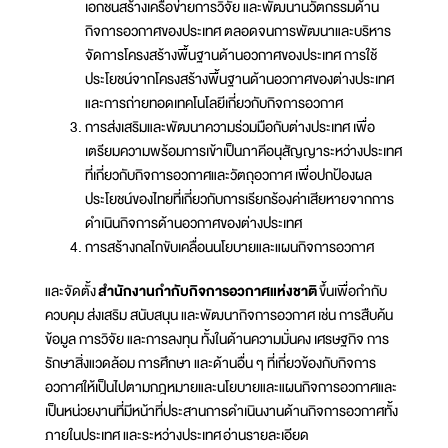
เอกชนสร้างเครือข่ายการวิจัย และพัฒนานวัตกรรมด้าน
กิจการอวกาศของประเทศ ตลอดจนการพัฒนาและบริหาร
จัดการโครงสร้างพื้นฐานด้านอวกาศของประเทศ การใช้
ประโยชน์จากโครงสร้างพื้นฐานด้านอวกาศของต่างประเทศ
และการถ่ายทอดเทคโนโลยีเกี่ยวกับกิจการอวกาศ
การส่งเสริมและพัฒนาความร่วมมือกับต่างประเทศ เพื่อ
เตรียมความพร้อมการเข้าเป็นภาคีอนุสัญญาระหว่างประเทศ
ที่เกี่ยวกับกิจการอวกาศและวัตถุอวกาศ เพื่อปกป้องผล
ประโยชน์ของไทยที่เกี่ยวกับการเรียกร้องค่าเสียหายจากการ
ดำเนินกิจการด้านอวกาศของต่างประเทศ
การสร้างกลไกขับเคลื่อนนโยบายและแผนกิจการอวกาศ
และจัดตั้ง
สำนักงานกำกับกิจการอวกาศแห่งชาติ
ขึ้นเพื่อกำกับ
ควบคุม ส่งเสริม สนับสนุน และพัฒนากิจการอวกาศ เช่น การสืบค้น
ข้อมูล การวิจัย และการลงทุน ทั้งในด้านความมั่นคง เศรษฐกิจ การ
รักษาสิ่งแวดล้อม การศึกษา และด้านอื่น ๆ ที่เกี่ยวข้องกับกิจการ
อวกาศให้เป็นไปตามกฎหมายและนโยบายและแผนกิจการอวกาศและ
เป็นหน่วยงานที่มีหน้าที่ประสานการดำเนินงานด้านกิจการอวกาศทั้ง
ภายในประเทศ และระหว่างประเทศ อ่านรายละเอียด