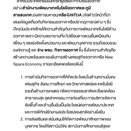
สำหรับประเทศไทยมีองค์กรที่ดูแลและกำกับเรื่องอวกาศ
อย่าง
สำนักงานพัฒนาเทคโนโลยีอวกาศและภูมิ
สารสนเทศ
(องค์การมหาชน)
หรือ
GISTDA
(จิสด้า)
มีหน้าที่นำ
เสนอข้อมูลเกี่ยวกับกิจกรรมอวกาศ หรือปรากฎการณ์ต่าง ๆ ซึ่ง
ปัจจุบันประเทศไทยให้ความสำคัญกับการการพัฒนาเทคโนโลยีด้าน
อวกาศ เพราะมีความพยายามที่จะไปเยือนดาวดวงอื่นเหมือนกับ
เพื่อน ๆ เลยเร่งจัดตั้งหน่วยงาน และพัฒนาบุคลากร รวมถึงรวบรวม
องค์ความรู้ และ
ร่าง พรบ
. กิจการอวกาศ
ขึ้น ซึ่งใจความสำคัญคือ
สร้างความพร้อมและรองรับการสร้างเศรษฐกิจอวกาศ หรือ New
Space Economy รายละเอียดพอสังเขปดังนี้
การดำเนินกิจการอวกาศให้เกิดประโยชน์ในด้านความมั่นคง
เศรษฐกิจ สังคม การศึกษา และวิทยาศาสตร์และเทคโนโลยี
รวมถึงด้านการเกษตร ทรัพยากรธรรมชาติและสิ่งแวดล้อม
สาธารณสุข อุตสาหกรรม การท่องเที่ยว การบริหารจัดการ
เชิงพื้นที่ และด้านอื่นอันเป็นประโยชน์ต่อการพัฒนาประเทศ
และการพิทักษ์รักษาผลประโยชน์ของชาติอย่างยั่งยืน
การส่งเสริมและสนับสนุนให้เกิดการพัฒนาศักยภาพของ
บุคลากร โดยให้สถาบันวิจัย สถาบันการศึกษาของรัฐและ