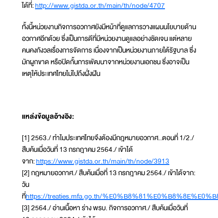
ได้ที่:
http://www.gistda.or.th/main/th/node/4707
ทั้งนี้หน่วยงานกิจการอวกาศยังมีหน้าที่ดูแลการวางแผนนโยบายด้าน
อวกาศอีกด้วย ซึ่งเป็นการดีที่มีหน่วยงานดูแลอย่างชัดเจน แต่หลาย
คนคงกังวลเรื่องการจัดการ เนื่องจากเป็นหน่วยงานภายใต้รัฐบาล ซึ่ง
มักผูกขาด หรือปิดกั้นการพัฒนาจากหน่วยงานเอกชน ซึ่งอาจเป็น
เหตุให้ประเทศไทยไม่ไปถึงฝั่งฝัน
แหล่งข้อมูลอ้างอิง:
[1] 2563./ ทำไมประเทศไทยจึงต้องมีกฎหมายอวกาศ..ตอนที่ 1/2./
สืบค้นเมื่อวันที่ 13 กรกฎาคม 2564./ เข้าได้
จาก:
https://www.gistda.or.th/main/th/node/3913
[2] กฎหมายอวกาศ./ สืบค้นเมื่อที่ 13 กรกฎาคม 2564./ เข้าได้จาก:
วัน
ที่
https://treaties.mfa.go.th/%E0%B8%81%E0%
[3] 2564./ อ่านเนื้อหา ร่าง พรบ. กิจการอวกาศ./ สืบค้นเมื่อวันที่