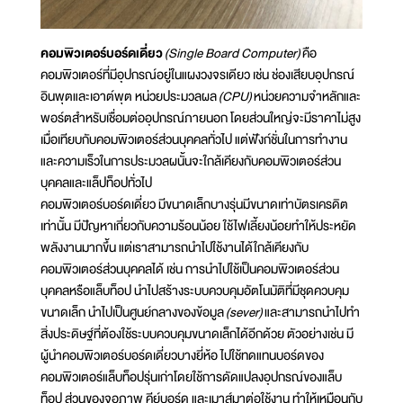
คอมพิวเตอร์บอร์ดเดี่ยว
(Single Board Computer)
คือ
คอมพิวเตอร์ที่มีอุปกรณ์อยู่ในแผงวงจรเดียว เช่น ช่องเสียบอุปกรณ์
อินพุตและเอาต์พุต หน่วยประมวลผล
(CPU)
หน่วยความจำหลักและ
พอร์ตสำหรับเชื่อมต่ออุปกรณ์ภายนอก โดยส่วนใหญ่จะมีราคาไม่สูง
เมื่อเทียบกับคอมพิวเตอร์ส่วนบุคคลทั่วไป แต่ฟังก์ชั่นในการทำงาน
และความเร็วในการประมวลผนั้นจะใกล้เคียงกับคอมพิวเตอร์ส่วน
บุคคลและแล็ปท็อปทั่วไป
คอมพิวเตอร์บอร์ดเดี่ยว มีขนาดเล็กบางรุ่นมีขนาดเท่าบัตรเครดิต
เท่านั้น มีปัญหาเกี่ยวกับความร้อนน้อย ใช้ไฟเลี้ยงน้อยทำให้ประหยัด
พลังงานมากขึ้น แต่เราสามารถนำไปใช้งานได้ใกล้เคียงกับ
คอมพิวเตอร์ส่วนบุคคลได้ เช่น การนำไปใช้เป็นคอมพิวเตอร์ส่วน
บุคคลหรือแล็บท็อป นำไปสร้างระบบควบคุมอัตโนมัติที่มีชุดควบคุม
ขนาดเล็ก นำไปเป็นศูนย์กลางของข้อมูล
(sever)
และสามารถนำไปทำ
สิ่งประดิษฐ์ที่ต้องใช้ระบบควบคุมขนาดเล็กได้อีกด้วย ตัวอย่างเช่น มี
ผู้นำคอมพิวเตอร์บอร์ดเดี่ยวบางยี่ห้อ ไปใช้ทดแทนบอร์ดของ
คอมพิวเตอร์แล็บท็อปรุ่นเก่าโดยใช้การดัดแปลงอุปกรณ์ของแล็บ
ท็อป ส่วนของจอภาพ คีย์บอร์ด และเมาส์มาต่อใช้งาน ทำให้เหมือนกับ