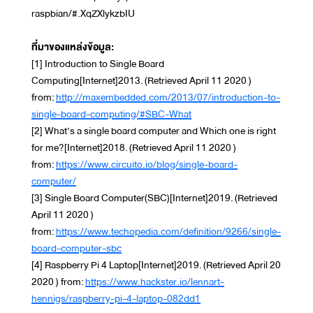
raspbian/#.XqZXlykzbIU
ที่มาของแหล่งข้อมูล:
[1] Introduction to Single Board
Computing[Internet]2013. (Retrieved April 11 2020 )
from:
http://maxembedded.com/2013/07/introduction-to-
single-board-computing/#SBC-What
[2] What’s a single board computer and Which one is right
for me?[Internet]2018. (Retrieved April 11 2020 )
from:
https://www.circuito.io/blog/single-board-
computer/
[3] Single Board Computer(SBC)[Internet]2019. (Retrieved
April 11 2020 )
from:
https://www.techopedia.com/definition/9266/single-
board-computer-sbc
[4] Raspberry Pi 4 Laptop[Internet]2019. (Retrieved April 20
2020 ) from:
https://www.hackster.io/lennart-
hennigs/raspberry-pi-4-laptop-082dd1