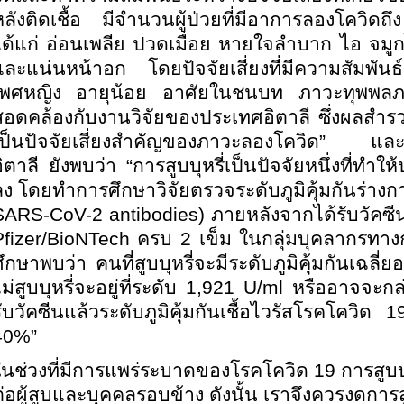
หลังติดเชื้อ มีจำนวนผู้ป่วยที่มีอาการลองโควิ
ได้แก่ อ่อนเพลีย ปวดเมื่อย หายใจลำบาก ไอ จมูกไ
และแน่นหน้าอก โดยปัจจัยเสี่ยงที่มีความสัมพัน
เพศหญิง อายุน้อย อาศัยในชนบท ภาวะทุพพลภาพ
สอดคล้องกับงานวิจัยของประเทศอิตาลี ซึ่งผลสำรว
เป็นปัจจัยเสี่ยงสำคัญของภาวะลองโควิด” และจ
อิตาลี ยังพบว่า “การสูบบุหรี่เป็นปัจจัยหนึ่งที่ทำ
ลง โดยทำการศึกษาวิจัยตรวจระดับภูมิคุ้มกันร่างกา
SARS-CoV-2 antibodies) ภายหลังจากได้รับวั
Pfizer/BioNTech ครบ 2 เข็ม ในกลุ่มบุคลากร
ึกษาพบว่า คนที่สูบบุหรี่จะมีระดับภูมิคุ้มกันเฉลี่ย
ม่สูบบุหรี่จะอยู่ที่ระดับ 1,921 U/ml หรืออาจจะกล่
ับวัคซีนแล้วระดับภูมิคุ้มกันเชื้อไวรัสโรคโควิด 19 
40%”
ในช่วงที่มีการแพร่ระบาดของโรคโควิด 19 การสูบบุหร
ต่อผู้สูบและบุคคลรอบข้าง ดังนั้น เราจึงควรงดกา