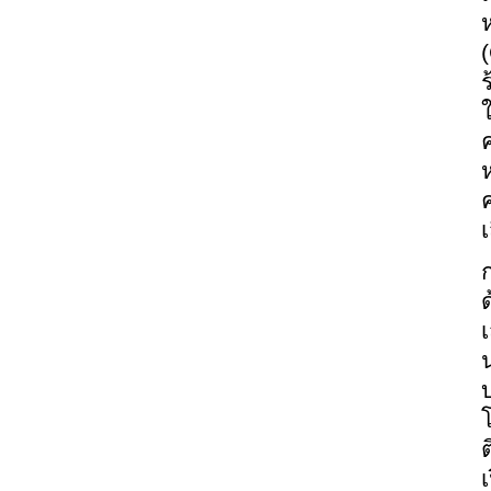
(
ห
เ