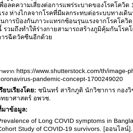
เพื่อลดความเสี่ยงต่อการแพร่ระบาดของโรคโควิด 19
แรง
ห่างไกลจากโรคที่มีผลกระทบต่อระบบทางเดิน
ในการป้องกันภาวะแทรกซ้อนรุนแรงจากโรคโควิด 1
นี้ รวมถึงทำให้ร่างกายสามารถสร้างภูมิคุ้มกันโรค
การฉีดวัคซีนอีกด้วย
าพจาก:
https://www.shutterstock.com/th/image-p
coronavirus-pandemic-concept-1700249020
เรียบเรียงโดย
:
ชนินทร์ สาริกภูติ นักวิชาการ กองว
วิทยาศาสตร์ อพวช.
ี่มาข้อมูล:
Prevalence of Long COVID symptoms in Banglad
Cohort Study of COVID-19 survivors. [ออนไลน์]. 