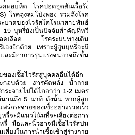
คหอบหืด โรคปอดอุดตันเรื้อรัง
) โรคถุงลมโป่งพอง รวมถึงโรค
ระบาดของไวรัสโคโรนาสายพันธุ์
9 บุหรี่ยังเป็นปัจจัยสำคัญที่ทวี
ละหลอดเลือด โรคระบบทางเดิน
ี่เองอีกด้วย เพราะผู้สูบบุหรี่จะมี
้น และมีอาการรุนแรงจนอาจถึงขั้น
องเชื้อไวรัสสู่บุคคลอื่นได้อีก
ประกอบด้วย สารคัดหลั่ง น้ำลาย
พร่กระจายไปได้ไกลกว่า 1-2 เมตร
นานถึง 5 นาที ดังนั้น หากผู้สูบ
รแพร่กระจายของเชื้ออย่างรวดเร็ว
บุหรี่จะมีแนวโน้มที่จะเสี่ยงต่อการ
รี่ มือและนิ้วอาจมีเชื้อไวรัสปน
สี่ยงในการนำเชื้อเข้าสู่ร่างกาย