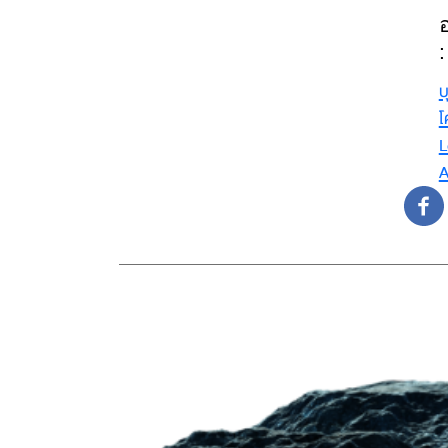
อ
บุ
โ
L
A