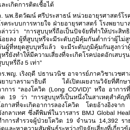
และเกิดการติดเชื้อได้
อ. นพ.ธิตวัฒน์ ศรีประสาธน์ หน่วยอายุรศาสตร์
โรคระบบการหายใจ ฝ่ายอายุรศาสตร์ โรงพยาบา
กล่าวว่า
“การสูบบุหรี่ถือเป็นปัจจัยที่ทำให้ประ
้อยลง ผู้ที่สูบบุหรี่จะมีระดับภูมิคุ้มกันต่ำกว่าผู้ไ
ันผู้ที่หยุดสูบบุหรี่แล้ว จะมีระดับภูมิคุ้มกันสูงกว่าผ
บุหรี่ยังทำให้มีความเสี่ยงที่จะเกิดโรคปอดอักเสบ
ูบบุหรี่ถึง 5 เท่า”
ดร.พญ. เริงฤดี ปธานวนิช อาจารย์ภาควิชาเวช
พยาบาลรามาธิบดี ได้เปิดเผยงานวิจัยที่ศึกษาปัจ
อาการ “ลองโควิด
(Long COVID)” หรือ อาการที่
วิด 19 ว่า “การสูบบุหรี่เป็นหนึ่งในสาเหตุสำคัญที่
โอกาสที่จะเกิดอาการลองโควิด โดยอ้างอิงจาก ง
บังกลาเทศ ซึ่งตีพิมพ์ในวารสาร BMJ Global Heal
ทำการสำรวจผู้ป่วยโควิด 19 จำนวน 14,392 รา
วิดและหาความสัมพันธ์ระหว่างปัจจัยเสี่ยงที่เกี่