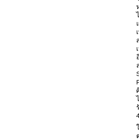
ศ
ไ
ร