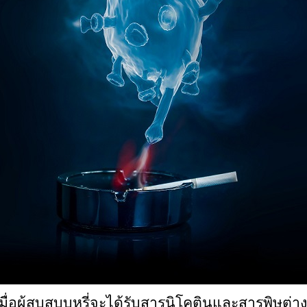
มื่อผู้สูบสูบบุหรี่จะได้รับสารนิโคตินและสารพิษต่าง ๆ