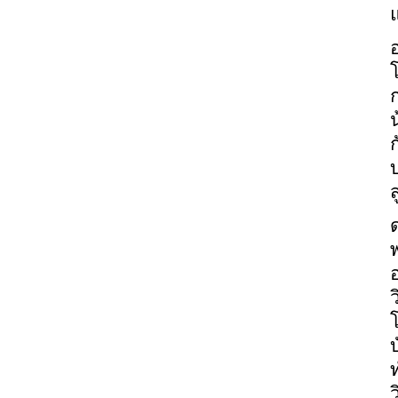
น
ก
ส