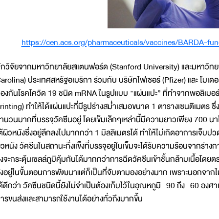
https://cen.acs.org/pharmaceuticals/vaccines/BARDA-fun
ักวิจัยจากมหาวิทยาลัยสแตนฟอร์ด (Stanford University) และมหาวิทยา
arolina) ประเทศสหรัฐอเมริกา ร่วมกับ บริษัทไฟเซอร์ (Pfizer) และ โมเ
้องกันโรคโควิด 19 ชนิด mRNA ในรูปแบบ "แผ่นแปะ” ที่ทำจากพอลิเมอร์ข
rinting) ทำให้ได้แผ่นแปะที่มีรูปร่างสม่ำเสมอขนาด 1 ตารางเซนติเมตร 
ำนวนมากที่บรรจุวัคซีนอยู่ โดยเข็มเล็กๆเหล่านี้มีความยาวเพียง 700 
ต้ผิวหนังซึ่งอยู่ลึกลงไปมากกว่า 1 มิลลิเมตรได้ ทำให้ไม่เกิดอาการเจ็บปวด
ิวหนัง วัคซีนในสถานะกึ่งแข็งที่บรรจุอยู่ในเข็มจะได้รับความร้อนจากร่างก
ึ่งจะกระตุ้นเซลล์ภูมิคุ้มกันได้มากกว่าการฉีดวัคซีนเข้าชั้นกล้ามเนื้อโดยต
ังอยู่ในขั้นตอนการพัฒนาแต่ก็เป็นที่จับตามองอย่างมาก เพราะนอกจากไม่
ด้ดีกว่า วัคซีนชนิดนี้ยังไม่จำเป็นต้องเก็บไว้ในอุณหภูมิ -90 ถึง -60 อง
ารขนส่งและสามารถใช้งานได้อย่างทั่วถึงมากขึ้น