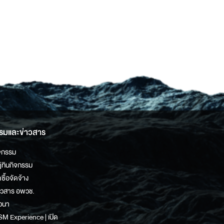
รมและข่าวสาร
จกรรม
ิทินกิจกรรม
ดซื้อจัดจ้าง
าวสาร อพวช.
วนา
M Experience | เปิด