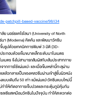
ds-patchpill-based-vaccine/98/i34
ลัย นอร์ธแคโรไลนา (University of North
ดอร์นา (Moderna) คิดค้น และพัฒนาวัคซีน
ึ้นรูปด้วยเทคนิคการพิมพ์ 3 มิติ (3D-
ซึ่งประกอบด้วยเข็มขนาดเล็กระดับนาโนเมตร
นาโนเมตร จึงไม่สามารถสัมผัสกับเส้นประสาทภาย
จากการใช้แผ่นแปะ และเมื่อเข็มเหล่านี้ทะลุผ่าน
ายแล้วกลายเป็นของเหลวซึมผ่านเข้าสู่ชั้นผิวหนัง
รงแบบเดิมถึง 50 เท่า แม้แผ่นแปะวัคซีนแบบใหม่นี้
ทำให้เกิดอาการเจ็บปวดและกระตุ้นภูมิคุ้มกัน
ศาเซลเซียสเหมือนวัคซีนในปัจจุบัน ทำให้สะดวกต่อ