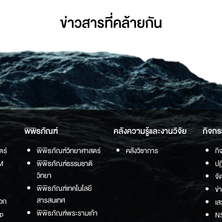
ข่าวสารที่่คล้ายกัน
พิพิธภัณฑ์
คลังความรู้และงานวิจัย
กิจกร
ตร์
พิพิธภัณฑ์วิทยาศาสตร์
คลังวิชาการ
กิ
M
พิพิธภัณฑ์ธรรมชาติ
ปฏ
วิทยา
จั
พิพิธภัณฑ์เทคโนโลยี
ข่
สารสนเทศ
วก
เส
พิพิธภัณฑ์พระรามเก้า
p
NS