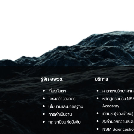
รู้จัก อพวช.
บริการ
เกี่ยวกับเรา
คาราวานวิทยาศาส
โครงสร้างองค์กร
หลักสูตรอบรม NS
Academy
นโยบายและมาตรฐาน
เยี่ยมชม(จองเข้าชม)
การดำเนินงาน
สิ่งอำนวยความสะด
กฏ ระเบียบ ข้อบังคับ
NSM Sciencesho