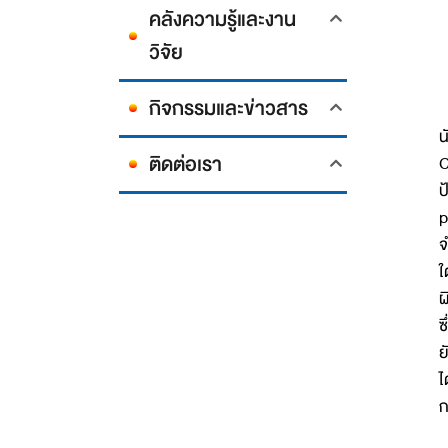
คลังความรู้และงาน
วิจัย
กิจกรรมและข่าวสาร
น
ติดต่อเรา
C
ป
p
จ
ใ
ผ
ซ
ย
ไ
ก