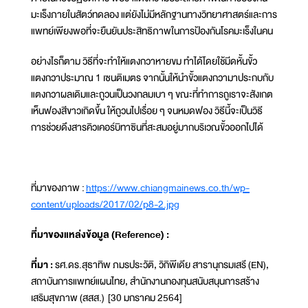
มะเร็งภายในสัตว์ทดลอง แต่ยังไม่่มีหลักฐานทางวิทยาศาสตร์และการ
แพทย์เพียงพอที่จะยืนยันประสิทธิภาพในการป้องกันโรคมะเร็งในคน
อย่างไรก็ตาม วิธีที่จะทำให้แตงกวาหายขม ทำได้โดยใช้มีดหั้นขั้ว
แตงกวาประมาณ 1 เซนติเมตร จากนั้นให้นำขั้วแตงกวามาประกบกับ
แตงกวาผลเดิมและถูวนเป็นวงกลมเบา ๆ ขณะที่ทำการถูเราจะสังเกต
เห็นฟองสีขาวเกิดขึ้น ให้ถูวนไปเรื่อย ๆ จนหมดฟอง วิธีนี้จะเป็นวิธี
การช่วยดึงสารคิวเคอร์บิทาซินที่สะสมอยู่มากบริเวณขั้วออกไปได้
ที่มาของภาพ :
https://www.chiangmainews.co.th/wp-
content/uploads/2017/02/p8-2.jpg
ที่มาของแหล่งข้อมูล (Reference) :
ที่มา :
รศ.ดร.สุธาทิพ ภมรประวัติ, วิกิพีเดีย สารานุกรมเสรี (EN),
สถาบันการแพทย์แผนไทย, สำนักงานกองทุนสนับสนุนการสร้าง
เสริมสุขภาพ (สสส.) [30 มกราคม 2564]