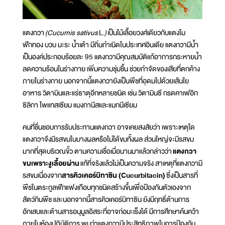
แตงกวา
(
Cucumis sativus
L.
)
เป็นไม้เลื้อยวงศ์เดียวกับแตงโม
ฟักทอง บวบ มะระ น้ำเต้า มีถิ่นกำเนิดในประเทศอินเดีย แตงกวามีน้ำ
เป็นองค์ประกอบร้อยละ 95 แตงกวามีคุณสมบัติแก้อาการกระหายน้ำ
ลดความร้อนในร่างกาย เพิ่มความชุ่มชื้น ช่วยกำจัดของเสียที่ตกค้าง
ภายในร่างกาย นอกจากนี้แตงกวายังเป็นพืชที่อุดมไปด้วยเส้นใย
อาหาร วิตามินและแร่ธาตุอีกหลายชนิด เช่น วิตามินซี กรดคาเฟอิก
ซิลิกา โพแทสเซียม แมงกานีสและแมกนีเซียม
คนที่ชื่นชอบการรับประทานแตงกวา อาจเคยสงสัยว่า เพราะเหตุใด
แตงกวาจึงมีรสขมในบางผลหรือไม่ได้ขมทั้งผล ส่วนใหญ่จะมีรสขม
มากที่สุดบริเวณขั้ว ตามความเชื่อเมื่อนานมาแล้วกล่าวว่า
แตงกวา
ขมเพราะงูเลื้อยผ่าน
แท้ที่จริงแล้วไม่เป็นความจริง สาเหตุที่แตงกวามี
รสขมเนื่องจาก
สารคิวเคอร์บิทาซิน (
Cucurbitacin)
ซึ่งเป็นสารที่
พืชในตระกูลฟักแฟงเกือบทุกชนิดสร้างขึ้นเพื่อป้องกันตัวเองจาก
สัตว์กินพืช และนอกจากนี้สารคิวเคอร์บิทาซิน ยังมีฤทธิ์ต้านการ
อักเสบและต้านสารอนุมูลอิสระที่อาจก่อมะเร็งได้ มีการศึกษาค้นคว้า
ภายในห้องปฏิบัติการ พบว่าแตงกวามีประสิทธิภาพในการป้องกัน