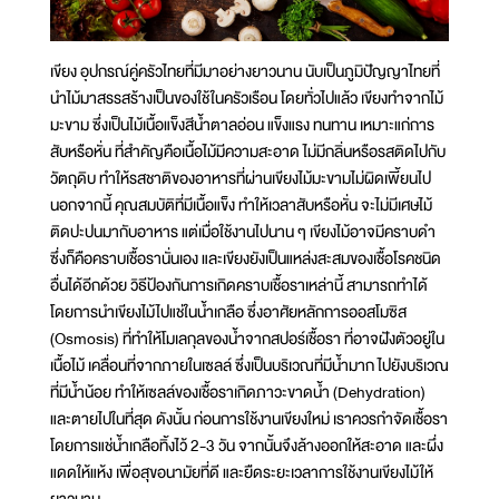
เขียง อุปกรณ์คู่ครัวไทยที่มีมาอย่างยาวนาน นับเป็นภูมิปัญญาไทยที่
นำไม้มาสรรสร้างเป็นของใช้ในครัวเรือน โดยทั่วไปแล้ว เขียงทำจากไม้
มะขาม ซึ่งเป็นไม้เนื้อแข็งสีน้ำตาลอ่อน แข็งแรง ทนทาน เหมาะแก่การ
สับหรือหั่น ที่สำคัญคือเนื้อไม้มีความสะอาด ไม่มีกลิ่นหรือรสติดไปกับ
วัตถุดิบ ทำให้รสชาติของอาหารที่ผ่านเขียงไม้มะขามไม่ผิดเพี้ยนไป
นอกจากนี้ คุณสมบัติที่มีเนื้อแข็ง ทำให้เวลาสับหรือหั่น จะไม่มีเศษไม้
ติดปะปนมากับอาหาร แต่เมื่อใช้งานไปนาน ๆ เขียงไม้อาจมีคราบดำ
ซึ่งก็คือคราบเชื้อรานั่นเอง และเขียงยังเป็นแหล่งสะสมของเชื้อโรคชนิด
อื่นได้อีกด้วย วิธีป้องกันการเกิดคราบเชื้อราเหล่านี้ สามารถทำได้
โดยการนำเขียงไม้ไปแช่ในน้ำเกลือ ซึ่งอาศัยหลักการออสโมซิส
(Osmosis) ที่ทำให้โมเลกุลของน้ำจากสปอร์เชื้อรา ที่อาจฝังตัวอยู่ใน
เนื้อไม้ เคลื่อนที่จากภายในเซลล์ ซึ่งเป็นบริเวณที่มีน้ำมาก ไปยังบริเวณ
ที่มีน้ำน้อย ทำให้เซลล์ของเชื้อราเกิดภาวะขาดน้ำ (Dehydration)
และตายไปในที่สุด ดังนั้น ก่อนการใช้งานเขียงใหม่ เราควรกำจัดเชื้อรา
โดยการแช่น้ำเกลือทิ้งไว้ 2-3 วัน จากนั้นจึงล้างออกให้สะอาด และผึ่ง
แดดให้แห้ง เพื่อสุขอนามัยที่ดี และยืดระยะเวลาการใช้งานเขียงไม้ให้