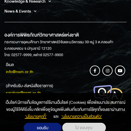
Knowledge & Research
News & Events
องค์การพิพิธภัณฑ์วิทยาศาสตร์แห่งชาติ
กระทรวงการอุดมศึกษา วิทยาศาสตร์วิจัยและนวัตกรรม 39 หมู่ 3 ต.คลองห้า
อ.คลองหลวง จ.ปทุมธานี 12120
โทร: 02577-9999, แฟกซ์ 02577-9900
อีเมล
info@nsm.or.th
(สำหรับรับ-ส่งหนังสือราชการ)
saraban@nsm.or.th
เว็บไซค์ มีการเก็บข้อมูลการใช้งานเว็บไซต์ (Cookies) เพื่อพัฒนาประสบการณ์
ของผู้ใช้ให้ดียิ่งขึ้น คลิกเพื่อดูข้อมูลเพิ่มเติมเกี่ยวกับการใช้คุกกี้ของเราผ่านทาง
ช่องทางการสอบถามข้อมูล
‘นโยบายคุกกี้’
และ
‘นโยบายความเป็นส่วนตัว'
ยอมรับ
ไม่ ขอบคุณ