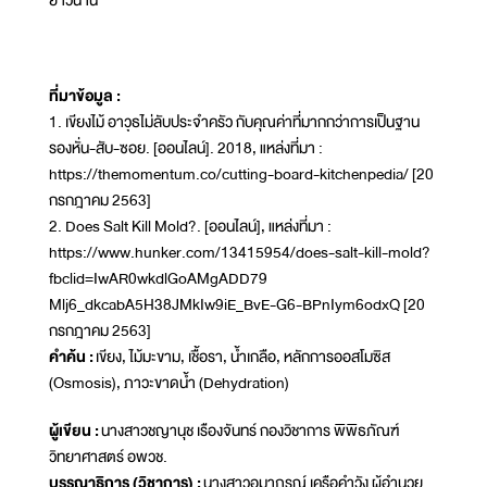
ยาวนาน
ที่มาข้อมูล :
1. เขียงไม้ อาวุธไม่ลับประจำครัว กับคุณค่าที่มากกว่าการเป็นฐาน
รองหั่น-สับ-ซอย. [ออนไลน์]. 2018, แหล่งที่มา :
https://themomentum.co/cutting-board-kitchenpedia/ [20
กรกฎาคม 2563]
2. Does Salt Kill Mold?. [ออนไลน์], แหล่งที่มา :
https://www.hunker.com/13415954/does-salt-kill-mold?
fbclid=IwAR0wkdlGoAMgADD79
Mlj6_dkcabA5H38JMkIw9iE_BvE-G6-BPnIym6odxQ [20
กรกฎาคม 2563]
คำค้น :
เขียง, ไม้มะขาม, เชื้อรา, น้ำเกลือ, หลักการออสโมซิส
(Osmosis), ภาวะขาดน้ำ (Dehydration)
ผู้เขียน :
นางสาวชญานุช เรืองจันทร์ กองวิชาการ พิพิธภัณฑ์
วิทยาศาสตร์ อพวช.
บรรณาธิการ (วิชาการ) :
นางสาวอุมาภรณ์ เครือคำวัง ผู้อำนวย