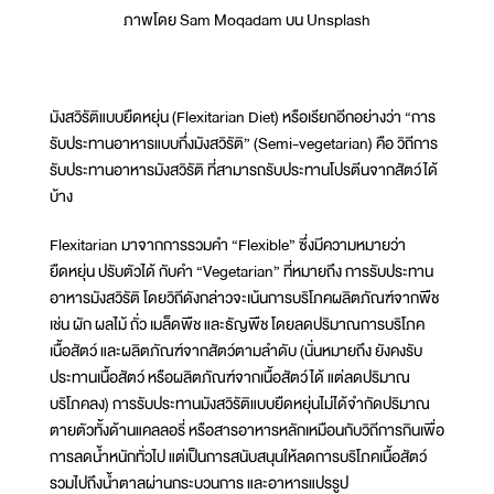
ภาพโดย Sam Moqadam บน Unsplash
มังสวิรัติแบบยืดหยุ่น (Flexitarian Diet) หรือเรียกอีกอย่างว่า “การ
รับประทานอาหารแบบกึ่งมังสวิรัติ” (Semi-vegetarian) คือ วิถีการ
รับประทานอาหารมังสวิรัติ ที่สามารถรับประทานโปรตีนจากสัตว์ได้
บ้าง
Flexitarian มาจากการรวมคำ “Flexible” ซึ่งมีความหมายว่า
ยืดหยุ่น ปรับตัวได้ กับคำ “Vegetarian” ที่หมายถึง การรับประทาน
อาหารมังสวิรัติ โดยวิถีดังกล่าวจะเน้นการบริโภคผลิตภัณฑ์จากพืช
เช่น ผัก ผลไม้ ถั่ว เมล็ดพืช และธัญพืช โดยลดปริมาณการบริโภค
เนื้อสัตว์ และผลิตภัณฑ์จากสัตว์ตามลำดับ (นั่นหมายถึง ยังคงรับ
ประทานเนื้อสัตว์ หรือผลิตภัณฑ์จากเนื้อสัตว์ได้ แต่ลดปริมาณ
บริโภคลง) การรับประทานมังสวิรัติแบบยืดหยุ่นไม่ได้จำกัดปริมาณ
ตายตัวทั้งด้านแคลลอรี่ หรือสารอาหารหลักเหมือนกับวิถีการกินเพื่อ
การลดน้ำหนักทั่วไป แต่เป็นการสนับสนุนให้ลดการบริโภคเนื้อสัตว์
รวมไปถึงน้ำตาลผ่านกระบวนการ และอาหารแปรรูป