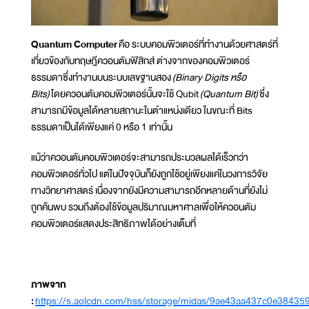
Quantum Computer
คือ ระบบคอมพิวเตอร์ที่ทำงานด้วยศาสตร์ที่
เกี่ยวข้องกับทฤษฎีควอนตัมฟิสิกส์ ต่างจากของคอมพิวเตอร์
ธรรมดาซึ่งทำงานบนระบบเลขฐานสอง
(Binary Digits หรือ
Bits)
โดยควอนตัมคอมพิวเตอร์นั้นจะใช้ Qubit
(Quantum Bit)
ซึ่ง
สามารถมีข้อมูลได้หลายสถานะในตำแหน่งเดียว ในขณะที่ Bits
ธรรมดาเป็นได้เพียงแค่ 0 หรือ 1 เท่านั้น
แม้ว่าควอนตัมคอมพิวเตอร์จะสามารถประมวลผลได้เร็วกว่า
คอมพิวเตอร์ทั่วไป แต่ในปัจจุบันก็ยังถูกใช้อยู่เพียงแค่ในวงการวิจัย
ทางวิทยาศาสตร์ เนื่องจากยังมีความสามารถอีกหลายด้านที่ยังไม่
ถูกค้นพบ รวมถึงต้องใช้ข้อมูลปริมาณมหาศาลเพื่อให้ควอนตัม
คอมพิวเตอร์แสดงประสิทธิภาพได้อย่างเต็มที่
ภาพจาก
:
https://s.aolcdn.com/hss/storage/midas/9ae43aa437c0e38435