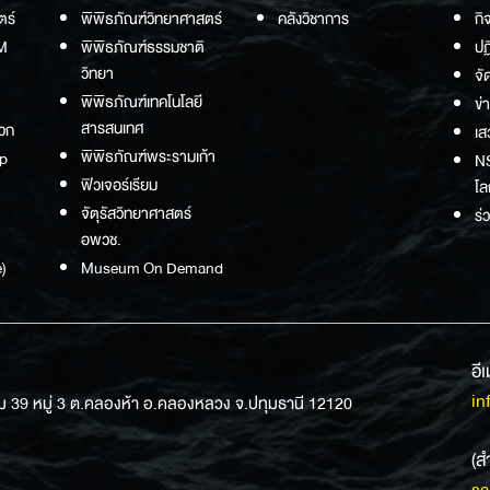
ตร์
พิพิธภัณฑ์วิทยาศาสตร์
คลังวิชาการ
กิ
M
พิพิธภัณฑ์ธรรมชาติ
ปฏ
วิทยา
จั
พิพิธภัณฑ์เทคโนโลยี
ข่
สารสนเทศ
วก
เส
พิพิธภัณฑ์พระรามเก้า
p
NS
ฟิวเจอร์เรียม
โล
จัตุรัสวิทยาศาสตร์
ร่
อพวช.
)
Museum On Demand
อี
in
ม 39 หมู่ 3 ต.คลองห้า อ.คลองหลวง จ.ปทุมธานี 12120
(ส
sa