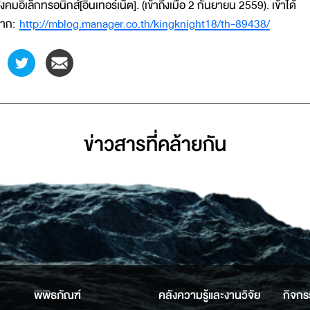
ังคมอิเล็กทรอนิกส์[อินเทอร์เน็ต]. (เข้าถึงเมื่อ 2 กันยายน 2559). เข้าได้
าก:
http://mblog.manager.co.th/kingknight18/th-89438/
ข่าวสารที่่คล้ายกัน
พิพิธภัณฑ์
คลังความรู้และงานวิจัย
กิจกร