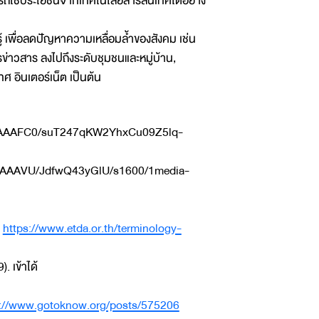
ามารถใช้ประโยชน์จากเทคโนโลยีสารสนเทศได้อย่าง
้ เพื่อลดปัญหาความเหลื่อมล้ำของสังคม เช่น
ข่าวสาร ลงไปถึงระดับชุมชนและหมู่บ้าน,
อินเตอร์เน็ต เป็นต้น
AAAAAFC0/suT247qKW2YhxCu09Z5lq-
AAAAVU/JdfwQ43yGlU/s1600/1media-
:
https://www.etda.or.th/terminology-
. เข้าได้
s://www.gotoknow.org/posts/575206