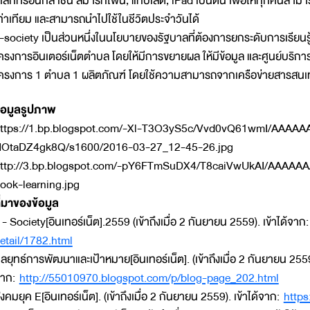
ิเล็กทรอนิกส์ เช่น สมาร์ทโฟน, แท็บเล็ต, iPad เป็นต้น เพื่อให้ทุกคนส
ท่าเทียม และสามารถนำไปใช้ในชีวิตประจำวันได้
-society เป็นส่วนหนึ่งในนโยบายของรัฐบาลที่ต้องการยกระดับการเรียนรู
ครงการอินเตอร์เน็ตตำบล โดยให้มีการขยายผล ให้มีข้อมูล และศูนย์บริการ
ครงการ 1 ตำบล 1 ผลิตภัณฑ์ โดยใช้ความสามารถจากเครือข่ายสารสนเทศ 
้อมูลรูปภาพ
ttps://1.bp.blogspot.com/-Xl-T3O3yS5c/Vvd0vQ61wmI/AAA
OtaDZ4gk8Q/s1600/2016-03-27_12-45-26.jpg
ttp://3.bp.blogspot.com/-pY6FTmSuDX4/T8caiVwUkAI/AAAAA
ook-learning.jpg
ี่มาของข้อมูล
 - Society[อินเทอร์เน็ต].2559 (เข้าถึงเมื่อ 2 กันยายน 2559). เข้าได้จาก
etail/1782.html
ลยุทธ์การพัฒนาและเป้าหมาย[อินเทอร์เน็ต]. (เข้าถึงเมื่อ 2 กันยายน 2559)
าก:
http://55010970.blogspot.com/p/blog-page_202.html
ังคมยุค E[อินเทอร์เน็ต]. (เข้าถึงเมื่อ 2 กันยายน 2559). เข้าได้จาก:
http