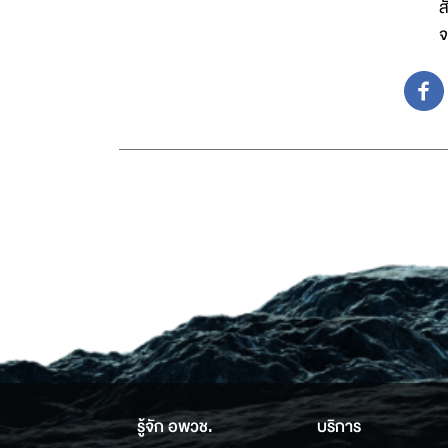
ส
จ
รู้จัก อพวช.
บริการ