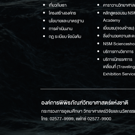
เกี่ยวกับเรา
คาราวานวิทยาศาส
โครงสร้างองค์กร
หลักสูตรอบรม NS
Academy
นโยบายและมาตรฐาน
เยี่ยมชม(จองเข้าชม)
การดำเนินงาน
สิ่งอำนวยความสะด
กฏ ระเบียบ ข้อบังคับ
NSM Sciencesho
บริการทางวิชาการ
บริการนิทรรศการ
เคลื่อนที่ (Traveling
Exhibition Service
องค์การพิพิธภัณฑ์วิทยาศาสตร์แห่งชาติ
กระทรวงการอุดมศึกษา วิทยาศาสตร์วิจัยและนวัตกรร
โทร: 02577-9999, แฟกซ์ 02577-9900