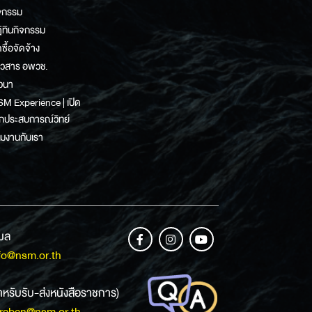
จกรรม
ิทินกิจกรรม
ดซื้อจัดจ้าง
าวสาร อพวช.
วนา
M Experience | เปิด
กประสบการณ์วิทย์
วมงานกับเรา
เมล
fo@nsm.or.th
ำหรับรับ-ส่งหนังสือราชการ)
raban@nsm.or.th