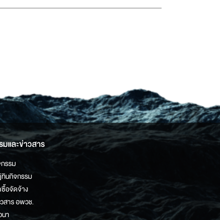
รมและข่าวสาร
จกรรม
ิทินกิจกรรม
ดซื้อจัดจ้าง
าวสาร อพวช.
วนา