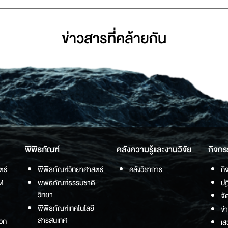
ข่าวสารที่่คล้ายกัน
พิพิธภัณฑ์
คลังความรู้และงานวิจัย
กิจกร
ตร์
พิพิธภัณฑ์วิทยาศาสตร์
คลังวิชาการ
กิ
M
พิพิธภัณฑ์ธรรมชาติ
ปฏ
วิทยา
จั
พิพิธภัณฑ์เทคโนโลยี
ข่
สารสนเทศ
วก
เส