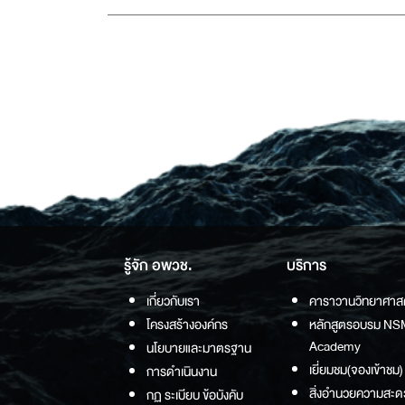
รู้จัก อพวช.
บริการ
เกี่ยวกับเรา
คาราวานวิทยาศาส
โครงสร้างองค์กร
หลักสูตรอบรม NS
Academy
นโยบายและมาตรฐาน
เยี่ยมชม(จองเข้าชม)
การดำเนินงาน
สิ่งอำนวยความสะด
กฏ ระเบียบ ข้อบังคับ