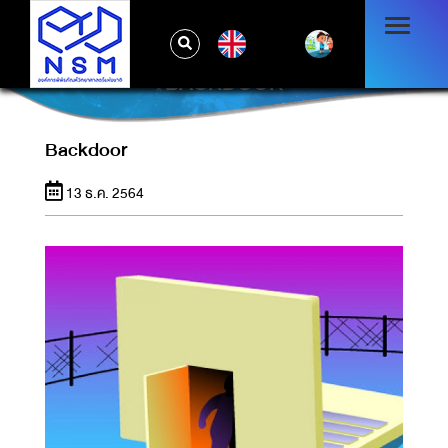
EN
BACKDOOR
Backdoor
13 ธ.ค. 2564