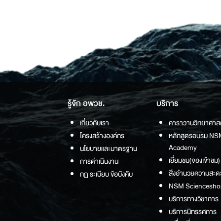
รู้จัก อพวช.
บริการ
เกี่ยวกับเรา
คาราวานวิทยาศาส
โครงสร้างองค์กร
หลักสูตรอบรม NS
Academy
นโยบายและมาตรฐาน
เยี่ยมชม(จองเข้าชม)
การดำเนินงาน
สิ่งอำนวยความสะด
กฏ ระเบียบ ข้อบังคับ
NSM Sciencesho
บริการทางวิชาการ
บริการนิทรรศการ