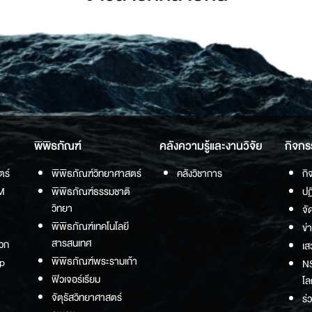
พิพิธภัณฑ์
คลังความรู้และงานวิจัย
กิจกร
ตร์
พิพิธภัณฑ์วิทยาศาสตร์
คลังวิชาการ
กิ
M
พิพิธภัณฑ์ธรรมชาติ
ปฏ
วิทยา
จั
พิพิธภัณฑ์เทคโนโลยี
ข่
สารสนเทศ
วก
เส
พิพิธภัณฑ์พระรามเก้า
p
NS
ฟิวเจอร์เรียม
โล
จัตุรัสวิทยาศาสตร์
ร่