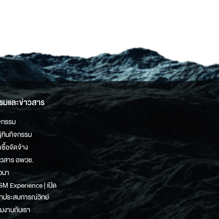
รมและข่าวสาร
จกรรม
ิทินกิจกรรม
ดซื้อจัดจ้าง
าวสาร อพวช.
วนา
M Experience | เปิด
กประสบการณ์วิทย์
วมงานกับเรา