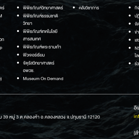
ตร์
พิพิธภัณฑ์วิทยาศาสตร์
คลังวิชาการ
กิ
M
พิพิธภัณฑ์ธรรมชาติ
ปฏ
วิทยา
จั
พิพิธภัณฑ์เทคโนโลยี
ข่
สารสนเทศ
วก
เส
พิพิธภัณฑ์พระรามเก้า
p
NS
ฟิวเจอร์เรียม
โล
จัตุรัสวิทยาศาสตร์
ร่
อพวช.
)
Museum On Demand
อี
in
ม 39 หมู่ 3 ต.คลองห้า อ.คลองหลวง จ.ปทุมธานี 12120
(ส