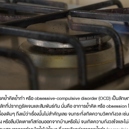
รคย้ำคิดย้ำทำ หรือ obsessive-compulsive disorder (OCD) เป็นลักษณ
ลักที่ปรากฏชัดเจนและสัมพันธ์กัน นั่นคือ อาการย้ำคิด หรือ obsession โ
รื่องเดิมๆ ถึงแม้ว่าเรื่องนั้นไม่สำคัญเลย จนกระทั่งเกิดความวิตกกังวล เ
ัง หรือลืมปิดเตาแก๊สก่อนออกจากบ้านหรือไม่ จนเกิดความกังวลใจและไ