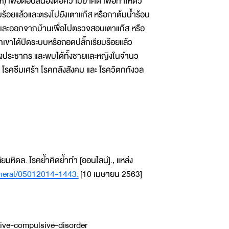
) เพื่อตอบสนองต่อความย้ำคิด เพื่อทำให้ตัว
ยบร้อยแล้วและตรงไปยังเตาแก๊ส หรือกาต้มน้ำร้อน
้าและออกจากบ้านเพื่อไปตรวจสอบเตาแก๊ส หรือ
วกเขาได้ปิดระบบหรือถอดปลั๊กเรียบร้อยแล้ว
ต์ของประชากร และพบได้ทั้งชายและหญิงในจำนว
 โรคซึมเศร้า โรคกลังสังคม และ โรควิตกกังวล
หิดล. โรคย้ำคิดย้ำทำ [ออนไลน์]., แหล่ง
eneral/05012014-1443.
[10 เมษายน 2563]
sive-compulsive-disorder