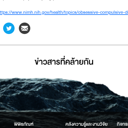
ttps://www.nimh.nih.gov/health/topics/obsessive-compulsive-d
ข่าวสารที่่คล้ายกัน
พิพิธภัณฑ์
คลังความรู้และงานวิจัย
กิจกร