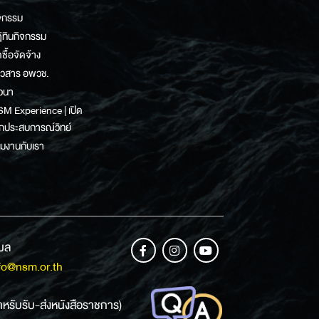
จกรรม
ิทินกิจกรรม
ดซื้อจัดจ้าง
าวสาร อพวช.
วนา
M Experience | เปิด
กประสบการณ์วิทย์
วมงานกับเรา
เมล
fo@nsm.or.th
ำหรับรับ-ส่งหนังสือราชการ)