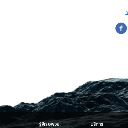
h
รู้จัก อพวช.
บริการ