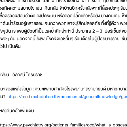
ละแสดงอาการทำอะไรซ้ำไปซ้ำมา ซึ่งเราเรียกว่าอาการย้ำทำ (compulsion
องเกิดความสบายใจ เช่น เดินกลับเข้าบ้านอีกครั้งหลังจากที่ล็อคประตูเรี
พื่อตรววจสอบว่าตัวเองปิดระบบ หรือถอดปลั๊กแล้วหรือยัง บางคนเดินเข
าต้มน้ำร้อนอยู่หลายรอบ จนกว่าพวกเขาจะรู้สึกปลอดภัย ทั้งที่รู้ดีว่า พ
ัจจุบัน เราพบผู้ป่วยที่เป็นโรคย้ำคิดย้ำทำนี้ ประมาณ 2 – 3 เปอร์เซ็น
พอๆ กัน นอกจากนี้ ยังพบโรคจิตเวชอื่นๆ ร่วมด้วยในผู้ป่วยบางราย เช่น
ั่วไป เป็นต้น
ู้เขียน : วิลาสนี ไตรยราช
ี่มาของแหล่งข้อมูล : คณะแพทยศาสตร์โรงพยาบาลรามาธิบดี มหาวิทยาลัยม
ี่มา.
https://med.mahidol.ac.th/ramamental/generalknowledge/g
หล่งค้นคว้าเพิ่มเติม
ttps://www.psychiatry.org/patients-families/ocd/what-is-obses