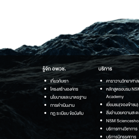
รู้จัก อพวช.
บริการ
เกี่ยวกับเรา
คาราวานวิทยาศาส
โครงสร้างองค์กร
หลักสูตรอบรม NS
Academy
นโยบายและมาตรฐาน
เยี่ยมชม(จองเข้าชม)
การดำเนินงาน
สิ่งอำนวยความสะด
กฏ ระเบียบ ข้อบังคับ
NSM Sciencesho
บริการทางวิชาการ
บริการนิทรรศการ