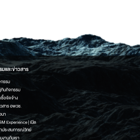
รมและข่าวสาร
จกรรม
ิทินกิจกรรม
ดซื้อจัดจ้าง
าวสาร อพวช.
วนา
M Experience | เปิด
กประสบการณ์วิทย์
วมงานกับเรา