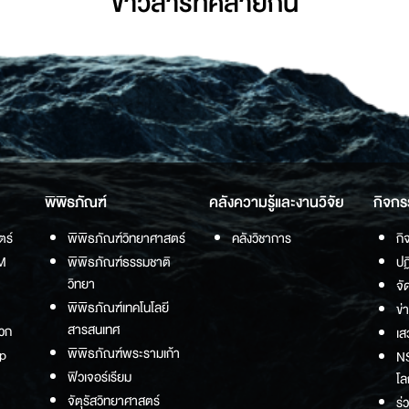
ข่าวสารที่่คล้ายกัน
พิพิธภัณฑ์
คลังความรู้และงานวิจัย
กิจกร
ตร์
พิพิธภัณฑ์วิทยาศาสตร์
คลังวิชาการ
กิ
M
พิพิธภัณฑ์ธรรมชาติ
ปฏ
วิทยา
จั
พิพิธภัณฑ์เทคโนโลยี
ข่
สารสนเทศ
วก
เส
พิพิธภัณฑ์พระรามเก้า
p
NS
ฟิวเจอร์เรียม
โล
จัตุรัสวิทยาศาสตร์
ร่