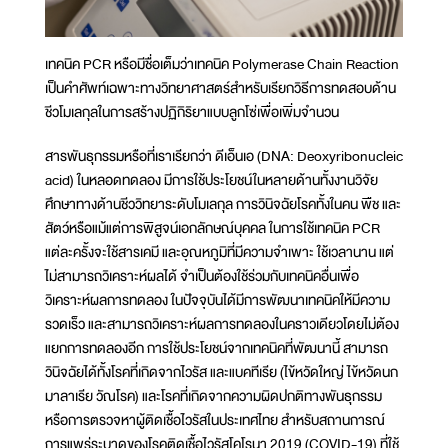
เทคนิค PCR หรือมีชื่อเต็มว่าเทคนิค Polymerase Chain Reaction
เป็นคำศัพท์เฉพาะทางวิทยาศาสตร์สำหรับเรียกวิธีการทดสอบด้าน
ชีวโมเลกุลในการสร้างปฏิกิริยาแบบลูกโซ่เพื่อเพิ่มจำนวน
สารพันธุกรรมหรือที่เราเรียกว่า ดีเอ็นเอ (DNA: Deoxyribonucleic
acid) ในหลอดทดลอง มีการใช้ประโยชน์ในหลายด้านทั้งงานวิจัย
ศึกษาทางด้านชีววิทยาระดับโมเลกุล การวินิจฉัยโรคทั้งในคน พืช และ
สัตว์หรือแม้แต่การพิสูจน์เอกลักษณ์บุคคล ในการใช้เทคนิค PCR
แต่ละครั้งจะใช้สารเคมี และอุณหภูมิที่มีความจำเพาะ ใช้เวลานาน แต่
ไม่สามารถวิเคราะห์ผลได้ จำเป็นต้องใช้ร่วมกับเทคนิคอื่นเพื่อ
วิเคราะห์ผลการทดลอง ในปัจจุบันได้มีการพัฒนาเทคนิคให้มีความ
รวดเร็ว และสามารถวิเคราะห์ผลการทดลองในคราวเดียวโดยไม่ต้อง
แยกการทดลองอีก การใช้ประโยชน์จากเทคนิคที่พัฒนานี้ สามารถ
วินิจฉัยได้ทั้งโรคที่เกิดจากไวรัส และแบคทีเรีย (ไข้หวัดใหญ่ ไข้หวัดนก
มาลาเรีย วัณโรค) และโรคที่เกิดจากความผิดปกติทางพันธุกรรม
หรือการตรวจหาผู้ติดเชื้อไวรัสในประเทศไทย สำหรับสถานการณ์
การแพร่ระบาดของโรคติดเชื้อไวรัสโคโรนา 2019 (COVID-19) ที่ใช้