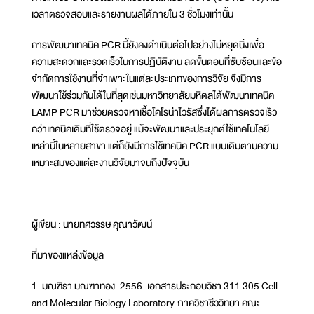
เวลาตรวจสอบและรายงานผลได้ภายใน 3 ชั่วโมงเท่านั้น
การพัฒนาเทคนิค PCR นี้ยังคงดำเนินต่อไปอย่างไม่หยุดนิ่งเพื่อ
ความสะดวกและรวดเร็วในการปฏิบัติงาน ลดขั้นตอนที่ซับซ้อนและข้อ
จำกัดการใช้งานที่จำเพาะในแต่ละประเภทของการวิจัย จึงมีการ
พัฒนาใช้ร่วมกันได้ในที่สุดเช่นมหาวิทยาลัยมหิดลได้พัฒนาเทคนิค
LAMP PCR มาช่วยตรวจหาเชื้อโคโรน่าไวรัสซึ่งได้ผลการตรวจเร็ว
กว่าเทคนิคเดิมที่ใช้ตรวจอยู่ แม้จะพัฒนาและประยุกต์ใช้เทคโนโลยี
เหล่านี้ในหลายสาขา แต่ก็ยังมีการใช้เทคนิค PCR แบบเดิมตามความ
เหมาะสมของแต่ละงานวิจัยมาจนถึงปัจจุบัน
ผู้เขียน : นายทศวรรษ คุณาวัฒน์
ที่มาของแหล่งข้อมูล
1. มณฑิรา มณฑาทอง. 2556. เอกสารประกอบวิชา 311 305 Cell
and Molecular Biology Laboratory.ภาควิชาชีววิทยา คณะ