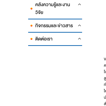
คลังความรู้และงาน
วิจัย
กิจกรรมและข่าวสาร
ติดต่อเรา
V
ค
โ
ล
ท
ไ
ป
ส