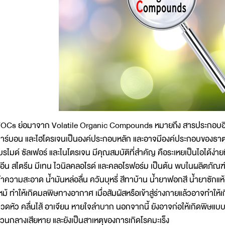
OCs ย่อมาจาก Volatile Organic Compounds หมายถึง สารประกอบอินทร
าร์บอน และไฮโดรเจนเป็นองค์ประกอบหลัก และอาจมีองค์ประกอบของธาตุอื
บรไมด์ ซัลเฟอร์ และไนโตรเจน มีคุณสมบัติที่สำคัญ คือระเหยเป็นไอได้ง่าย
ูอีน สไตรีน มีเทน ไวนิลคลอไรด์ และคลอโรฟอร์ม เป็นต้น พบในผลิตภัณฑ์ท
ำความสะอาด น้ำมันหล่อลื่น ควันบุหรี่ สีทาบ้าน น้ำยาฟอกสี น้ำยาซักแห
หม้ ทำให้เกิดมลพิษทางอากาศ เมื่อสัมผัสหรือเข้าสู่ร่างกายแล้วอาจทำให้
วดหัว คลื่นไส้ อาเจียน หายใจลำบาก นอกจากนี้ ยังอาจก่อให้เกิดพิษแบบ
่วนกลางเสียหาย และยังเป็นสาเหตุของการเกิดโรคมะเร็ง