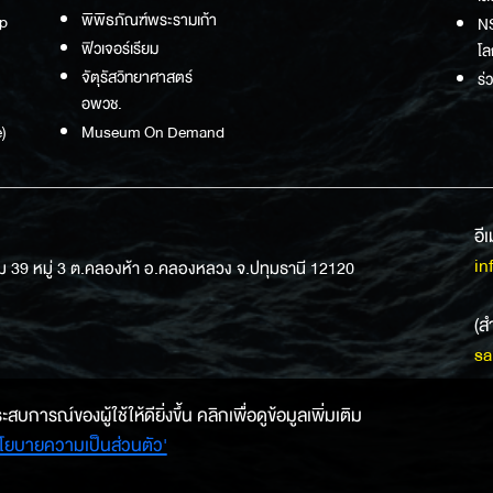
พิพิธภัณฑ์พระรามเก้า
p
NS
ฟิวเจอร์เรียม
โล
จัตุรัสวิทยาศาสตร์
ร่
อพวช.
)
Museum On Demand
อี
in
ม 39 หมู่ 3 ต.คลองห้า อ.คลองหลวง จ.ปทุมธานี 12120
(ส
sa
การณ์ของผู้ใช้ให้ดียิ่งขึ้น คลิกเพื่อดูข้อมูลเพิ่มเติม
โยบายความเป็นส่วนตัว'