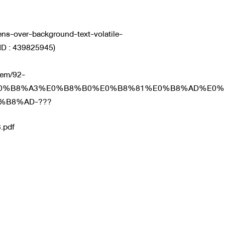
ens-over-background-text-volatile-
D : 439825945)
tem/92-
0%B8%A3%E0%B8%B0%E0%B8%81%E0%B8%AD%E0%
0%B8%AD-???
.pdf