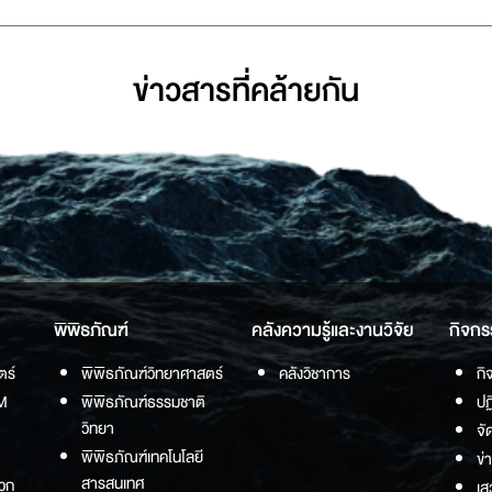
ข่าวสารที่่คล้ายกัน
พิพิธภัณฑ์
คลังความรู้และงานวิจัย
กิจกร
ตร์
พิพิธภัณฑ์วิทยาศาสตร์
คลังวิชาการ
กิ
M
พิพิธภัณฑ์ธรรมชาติ
ปฏ
วิทยา
จั
พิพิธภัณฑ์เทคโนโลยี
ข่
สารสนเทศ
วก
เส