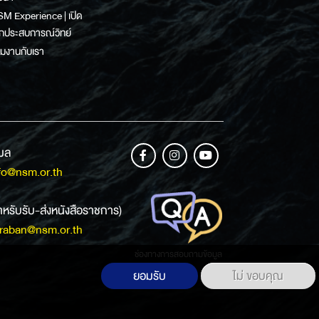
M Experience | เปิด
กประสบการณ์วิทย์
วมงานกับเรา
เมล
fo@nsm.or.th
ำหรับรับ-ส่งหนังสือราชการ)
raban@nsm.or.th
ช่องทางการสอบถามข้อมูล
ยอมรับ
ไม่ ขอบคุณ