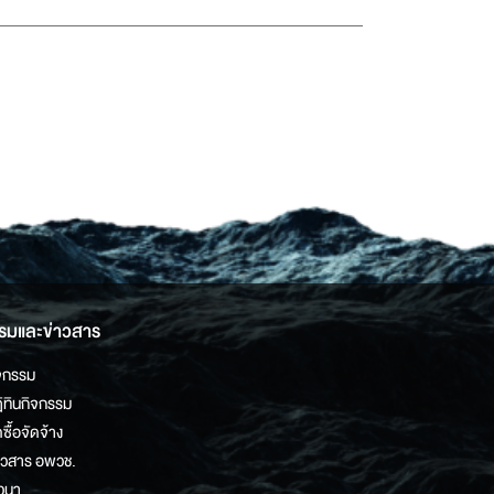
รมและข่าวสาร
จกรรม
ิทินกิจกรรม
ดซื้อจัดจ้าง
าวสาร อพวช.
วนา