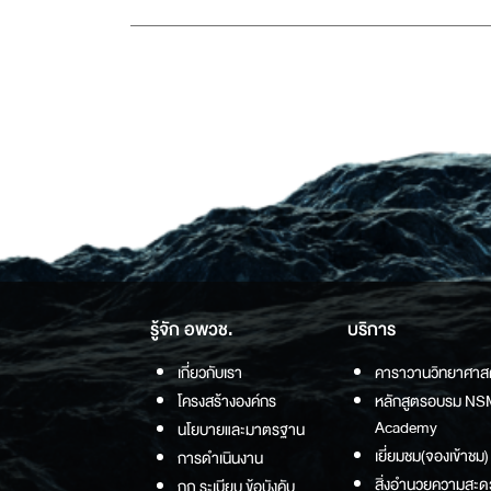
รู้จัก อพวช.
บริการ
เกี่ยวกับเรา
คาราวานวิทยาศาส
โครงสร้างองค์กร
หลักสูตรอบรม NS
Academy
นโยบายและมาตรฐาน
เยี่ยมชม(จองเข้าชม)
การดำเนินงาน
สิ่งอำนวยความสะด
กฏ ระเบียบ ข้อบังคับ