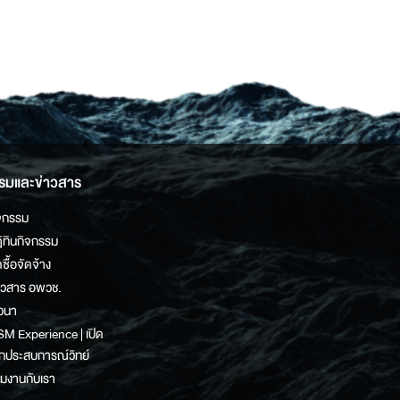
รมและข่าวสาร
จกรรม
ิทินกิจกรรม
ดซื้อจัดจ้าง
าวสาร อพวช.
วนา
M Experience | เปิด
กประสบการณ์วิทย์
วมงานกับเรา