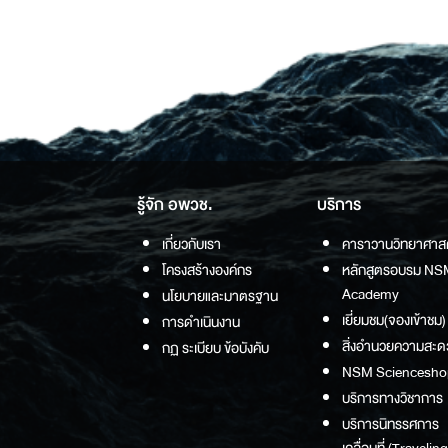
รู้จัก อพวช.
บริการ
เกี่ยวกับเรา
คาราวานวิทยาศาส
โครงสร้างองค์กร
หลักสูตรอบรม NS
Academy
นโยบายและมาตรฐาน
เยี่ยมชม(จองเข้าชม)
การดำเนินงาน
สิ่งอำนวยความสะด
กฏ ระเบียบ ข้อบังคับ
NSM Sciencesho
บริการทางวิชาการ
บริการนิทรรศการ
เคลื่อนที่ (Traveling