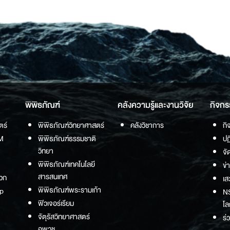
พิพิธภัณฑ์
คลังความรู้และงานวิจัย
กิจกร
ตร์
พิพิธภัณฑ์วิทยาศาสตร์
คลังวิชาการ
กิ
M
พิพิธภัณฑ์ธรรมชาติ
ปฏ
วิทยา
จั
พิพิธภัณฑ์เทคโนโลยี
ข่
สารสนเทศ
วก
เส
พิพิธภัณฑ์พระรามเก้า
p
NS
ฟิวเจอร์เรียม
โล
จัตุรัสวิทยาศาสตร์
ร่
อพวช.