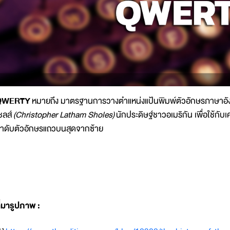
QWERTY
หมายถึง มาตรฐานการวางตำแหน่งแป้นพิมพ์ตัวอักษรภาษาอังก
ชลส์
(Christopher Latham Sholes)
นักประดิษฐ์ชาวอเมริกัน เพื่อใช้ก
ำดับตัวอักษรแถวบนสุดจากซ้าย
ี่มารูปภาพ
: