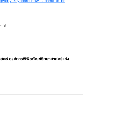
e-qwerty-keyboard-how-it-came-to-be
้าได้
สตร์ องค์การพิพิธภัณฑ์วิทยาศาสตร์แห่ง