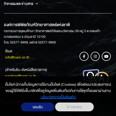
กิจกรรมและข่าวสาร
องค์การพิพิธภัณฑ์วิทยาศาสตร์แห่งชาติ
กระทรวงการอุดมศึกษา วิทยาศาสตร์วิจัยและนวัตกรรม 39 หมู่ 3 ต.คลองห้า
อ.คลองหลวง จ.ปทุมธานี 12120
โทร: 02577-9999, แฟกซ์ 02577-9900
อีเมล
info@nsm.or.th
(สำหรับรับ-ส่งหนังสือราชการ)
saraban@nsm.or.th
เว็บไซค์ มีการเก็บข้อมูลการใช้งานเว็บไซต์ (Cookies) เพื่อพัฒนาประสบการณ์
ของผู้ใช้ให้ดียิ่งขึ้น คลิกเพื่อดูข้อมูลเพิ่มเติมเกี่ยวกับการใช้คุกกี้ของเราผ่านทาง
ช่องทางการสอบถามข้อมูล
‘นโยบายความเป็นส่วนตัว'
ยอมรับ
ไม่ ขอบคุณ