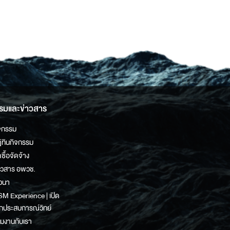
รมและข่าวสาร
จกรรม
ิทินกิจกรรม
ดซื้อจัดจ้าง
าวสาร อพวช.
วนา
M Experience | เปิด
กประสบการณ์วิทย์
วมงานกับเรา