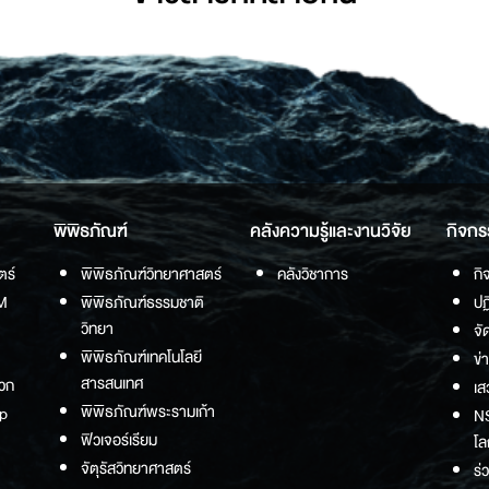
พิพิธภัณฑ์
คลังความรู้และงานวิจัย
กิจกร
ตร์
พิพิธภัณฑ์วิทยาศาสตร์
คลังวิชาการ
กิ
M
พิพิธภัณฑ์ธรรมชาติ
ปฏ
วิทยา
จั
พิพิธภัณฑ์เทคโนโลยี
ข่
สารสนเทศ
วก
เส
พิพิธภัณฑ์พระรามเก้า
p
NS
ฟิวเจอร์เรียม
โล
จัตุรัสวิทยาศาสตร์
ร่