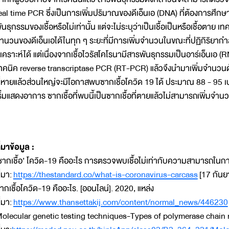
eal time PCR ซึ่งเป็นการเพิ่มปริมาณของดีเอ็นเอ (DNA) ที่ต้องการศึกษ
ันธุกรรมของเชื้อหรือไม่เท่านั้น แต่จะไม่ระบุว่าเป็นเชื้อเป็นหรือเชื้อต
ำนวนของดีเอ็นเอได้ในทุก ๆ ระยะที่มีการเพิ่มจำนวนในขณะที่ปฏิกิริยากำล
ิเคราะห์ได้ แต่เนื่องจากเชื้อไวรัสโคโรนามีสารพันธุกรรมเป็นอาร์เอ็นเอ 
ทคนิค reverse transcriptase PCR (RT-PCR) แล้วจึงนำมาเพิ่มจำนวนด
ี่หายแล้วส่วนใหญ่จะมีโอกาสพบซากเชื้อโควิด 19 ได้ ประมาณ 88 - 95 เปอ
ริ่มแสดงอาการ ซากเชื้อที่พบนี้เป็นซากเชื้อที่ตายแล้วไม่สามารถเพิ่มจำนวนเ
ี่มาข้อมูล :
ซากเชื้อ’ โควิด-19 คืออะไร การตรวจพบเชื้อไม่เท่ากับความสามารถในการแพ
ี่มา:
https://thestandard.co/what-is-coronavirus-carcass
[17 กันย
ากเชื้อโควิด-19 คืออะไร. [ออนไลน์]. 2020, แหล่ง
ี่มา:
https://www.thansettakij.com/content/normal_news/446230
olecular genetic testing techniques-Types of polymerase chain re