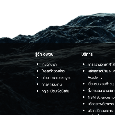
รู้จัก อพวช.
บริการ
เกี่ยวกับเรา
คาราวานวิทยาศาส
โครงสร้างองค์กร
หลักสูตรอบรม NS
Academy
นโยบายและมาตรฐาน
เยี่ยมชม(จองเข้าชม)
การดำเนินงาน
สิ่งอำนวยความสะด
กฏ ระเบียบ ข้อบังคับ
NSM Sciencesho
บริการทางวิชาการ
บริการนิทรรศการ