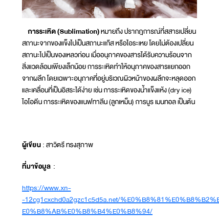
การระเหิด (
Sublimation)
หมายถึง ปรากฎการณ์ที่สสารเปลี่ยน
สถานะจากของแข็งไปเป็นสถานะแก๊ส หรือไอระเหย โดยไม่ต้องเปลี่ยน
สถานะไปเป็นของเหลวก่อน เมื่ออนุภาคของสารได้รับความร้อนจาก
สิ่งแวดล้อมเพียงเล็กน้อย การระเหิดทำให้อนุภาคของสารแยกออก
จากผลึก โดยเฉพาะอนุภาคที่อยู่บริเวณผิวหน้าของผลึกจะหลุดออก
และเคลื่อนที่เป็นอิสระได้ง่าย เช่น การระเหิดของน้ำแข็งแห้ง (dry ice)
ไอโอดีน การระเหิดของแนฟทาลีน (ลูกเหม็น) การบูร เมนทอล เป็นต้น
ผู้เขียน
: สาวิตรี ทรงสุภาพ
ที่มาข้อมูล
:
https://www.xn-
-12cg1cxchd0a2gzc1c5d5a.net/%E0%B8%81%E0%B8
E0%B8%AB%E0%B8%B4%E0%B8%94/