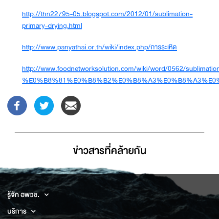
http://thn22795-05.blogspot.com/2012/01/sublimation-
primary-drying.html
http://www.panyathai.or.th/wiki/index.php/การระเหิด
http://www.foodnetworksolution.com/wiki/word/0562/sublimatio
%E0%B8%81%E0%B8%B2%E0%B8%A3%E0%B8%A3%E0
ข่าวสารที่่คล้ายกัน
รู้จัก อพวช.
บริการ