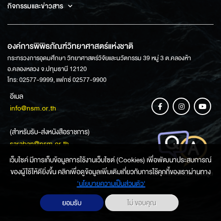
กิจกรรมและข่าวสาร
องค์การพิพิธภัณฑ์วิทยาศาสตร์แห่งชาติ
กระทรวงการอุดมศึกษา วิทยาศาสตร์วิจัยและนวัตกรรม 39 หมู่ 3 ต.คลองห้า
อ.คลองหลวง จ.ปทุมธานี 12120
โทร: 02577-9999, แฟกซ์ 02577-9900
อีเมล
info@nsm.or.th
(สำหรับรับ-ส่งหนังสือราชการ)
saraban@nsm.or.th
เว็บไซค์ มีการเก็บข้อมูลการใช้งานเว็บไซต์ (Cookies) เพื่อพัฒนาประสบการณ์
ของผู้ใช้ให้ดียิ่งขึ้น คลิกเพื่อดูข้อมูลเพิ่มเติมเกี่ยวกับการใช้คุกกี้ของเราผ่านทาง
ช่องทางการสอบถามข้อมูล
‘นโยบายความเป็นส่วนตัว'
ยอมรับ
ไม่ ขอบคุณ