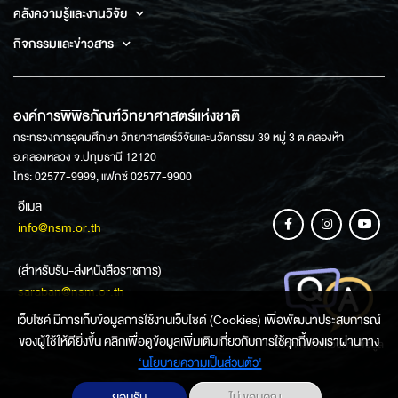
คลังความรู้และงานวิจัย
กิจกรรมและข่าวสาร
องค์การพิพิธภัณฑ์วิทยาศาสตร์แห่งชาติ
กระทรวงการอุดมศึกษา วิทยาศาสตร์วิจัยและนวัตกรรม 39 หมู่ 3 ต.คลองห้า
อ.คลองหลวง จ.ปทุมธานี 12120
โทร: 02577-9999, แฟกซ์ 02577-9900
อีเมล
info@nsm.or.th
(สำหรับรับ-ส่งหนังสือราชการ)
saraban@nsm.or.th
เว็บไซค์ มีการเก็บข้อมูลการใช้งานเว็บไซต์ (Cookies) เพื่อพัฒนาประสบการณ์
ของผู้ใช้ให้ดียิ่งขึ้น คลิกเพื่อดูข้อมูลเพิ่มเติมเกี่ยวกับการใช้คุกกี้ของเราผ่านทาง
ช่องทางการสอบถามข้อมูล
‘นโยบายความเป็นส่วนตัว'
ยอมรับ
ไม่ ขอบคุณ