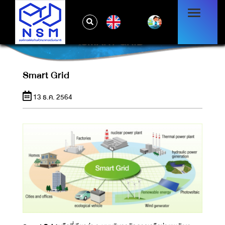
EN
SMART GRID
Smart Grid
13 ธ.ค. 2564