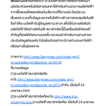
Smart Grid
หรือที่เรียกว่า ระบบบริหารจัดการเครือข่ายพลังงา
นอัจริยะด้วยเทคโนโลยีสารสนเทศ ใช้สำหรับคำนวณการผลิตไฟฟ้า
จากเชื้อเพลงให้สอดคล้องกับปริมาณที่ใช้งานจริง โดยมีระบบ
เซ็นเซอร์ ระบบเก็บข้อมูล และเทคโนโลยีทางด้านการควบคุมอัตโนมัติ
ซึ่งทําให้ระบบไฟฟ้ารับรู้ข้อมูลสถานะต่างๆ เพื่อใช้ในการตัดสินใจ
ผลิตไฟฟ้าได้อย่างอัตโนมัติ สมาร์ทกริดนี้เป็นเครื่องมือดิจิตอลที่
สำคัญที่ช่วยให้เกิดความรวดเร็ว และแม่นยำสำหรับการอ่านค่าและ
ประเมินข้อมูลย้อนหลัง จึงไม่ต้องกังวลว่าจะมีการคำนวณค่าไฟฟ้า
หรืออย่างอื่นผิดพลาด
ภาพจาก
http://www.9engineer.com/index.php?
m=article&a=print&article_id=2412
)
ที่มาของข้อมูล
[1]ระบบไฟฟ้าสมาร์ทกริดคือ
อะไร,
http://www.9engineer.com/index.php?
m=article&a=print&article_id=2412
เข้าถึง, เมื่อวันที่ 24
มกราคม 2560
[2]ระบบไฟฟ้าสมาร์ทกริดคืออะไร,
http://www.thai-
smartgrid.com/
ระบบไฟฟ้าสมาร์ทกริดคือ/ เมื่อวันที่ 24 มกราคม