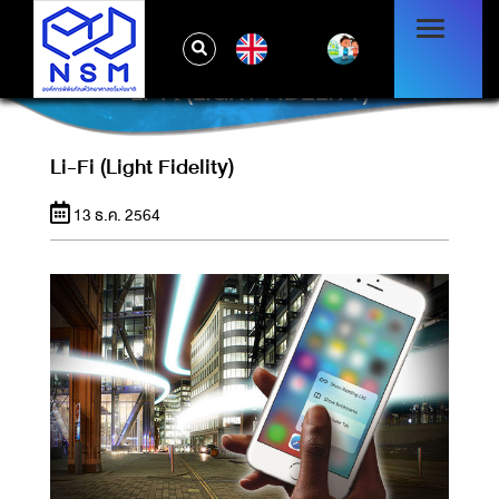
EN
LI-FI (LIGHT FIDELITY)
Li-Fi (Light Fidelity)
13 ธ.ค. 2564