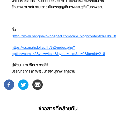
ดำเนินชีวิตของเราให้มีความยากลำบาก และนำมาซึ่งค่าใช้จ่ายในการ
รักษาพยาบาลในระยะยาว เป็นการสูญเสียทางเศรษฐกิจในภาพรวม
ที่มา
:
http://www.bangpakokhospital.com/care_blog
https://ss.mahidol.ac.th/th2/index.php?
option=com_k2&view=item&layout=item&id=2&Itemid=218
ผู้เขียน : นายพิทยา ทรงศิริ
บรรณาธิการ (ภาษา) : นายอานุภาพ สกุลงาม
ข่าวสารที่่คล้ายกัน