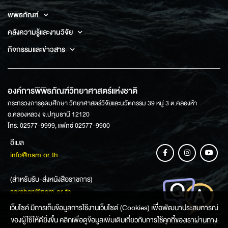
พิพิธภัณฑ์
คลังความรู้และงานวิจัย
กิจกรรมและข่าวสาร
องค์การพิพิธภัณฑ์วิทยาศาสตร์แห่งชาติ
กระทรวงการอุดมศึกษา วิทยาศาสตร์วิจัยและนวัตกรรม 39 หมู่ 3 ต.คลองห้า
อ.คลองหลวง จ.ปทุมธานี 12120
โทร: 02577-9999, แฟกซ์ 02577-9900
อีเมล
info@nsm.or.th
(สำหรับรับ-ส่งหนังสือราชการ)
saraban@nsm.or.th
เว็บไซค์ มีการเก็บข้อมูลการใช้งานเว็บไซต์ (Cookies) เพื่อพัฒนาประสบการณ์
ของผู้ใช้ให้ดียิ่งขึ้น คลิกเพื่อดูข้อมูลเพิ่มเติมเกี่ยวกับการใช้คุกกี้ของเราผ่านทาง
ช่องทางการสอบถามข้อมูล