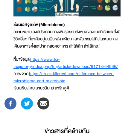
ชีวนิเวศจุลชีพ (Microbiome)
ความหมาย องค์ประกอบทางพันธุกรรมทั้งหมดของแบคทีเรียและสิ่งมี
ชีวิตอื่นๆ ที่อาศัยอยู่บนผิวหนัง เหงือก และฟัน รวมไปถึงในระบบทาง
เดินอาหารตั้งแต่ปาก หลอดอาหาร ลำไส้เล็ก ลำไส้ใหญ่
ที่มาข้อมูล
https://www.tci-
thaijo.org/index.php/tmj/article/download/81713/64986/
ภาพจาก
https://th.esdifferent.com/difference-between-
microbiome-and-microbiota
เรียบเรียงโดย นายชนินทร์ สาริกภูติ
ข่าวสารที่่คล้ายกัน