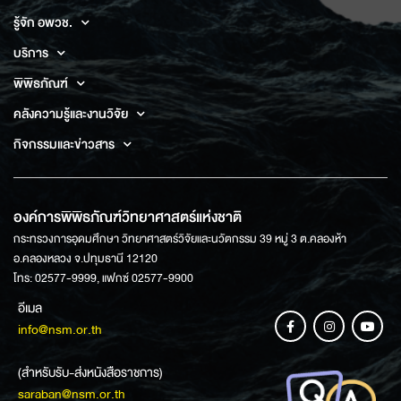
รู้จัก อพวช.
บริการ
พิพิธภัณฑ์
คลังความรู้และงานวิจัย
กิจกรรมและข่าวสาร
องค์การพิพิธภัณฑ์วิทยาศาสตร์แห่งชาติ
กระทรวงการอุดมศึกษา วิทยาศาสตร์วิจัยและนวัตกรรม 39 หมู่ 3 ต.คลองห้า
อ.คลองหลวง จ.ปทุมธานี 12120
โทร: 02577-9999, แฟกซ์ 02577-9900
อีเมล
info@nsm.or.th
(สำหรับรับ-ส่งหนังสือราชการ)
saraban@nsm.or.th