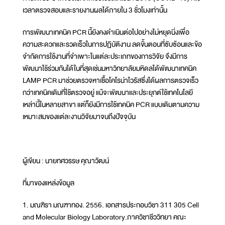
เวลาตรวจสอบและรายงานผลได้ภายใน 3 ชั่วโมงเท่านั้น
การพัฒนาเทคนิค PCR นี้ยังคงดำเนินต่อไปอย่างไม่หยุดนิ่งเพื่อ
ความสะดวกและรวดเร็วในการปฏิบัติงาน ลดขั้นตอนที่ซับซ้อนและข้อ
จำกัดการใช้งานที่จำเพาะในแต่ละประเภทของการวิจัย จึงมีการ
พัฒนาใช้ร่วมกันได้ในที่สุดเช่นมหาวิทยาลัยมหิดลได้พัฒนาเทคนิค
LAMP PCR มาช่วยตรวจหาเชื้อโคโรน่าไวรัสซึ่งได้ผลการตรวจเร็ว
กว่าเทคนิคเดิมที่ใช้ตรวจอยู่ แม้จะพัฒนาและประยุกต์ใช้เทคโนโลยี
เหล่านี้ในหลายสาขา แต่ก็ยังมีการใช้เทคนิค PCR แบบเดิมตามความ
เหมาะสมของแต่ละงานวิจัยมาจนถึงปัจจุบัน
ผู้เขียน : นายทศวรรษ คุณาวัฒน์
ที่มาของแหล่งข้อมูล
1. มณฑิรา มณฑาทอง. 2556. เอกสารประกอบวิชา 311 305 Cell
and Molecular Biology Laboratory.ภาควิชาชีววิทยา คณะ