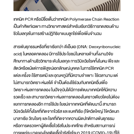
เทคนิค PCR หรือมีชื่อเต็มว่าเทคนิค Polymerase Chain Reaction
เป็นคำศัพท์เฉพาะทางวิทยาศาสตร์สำหรับเรียกวิธีการทดสอบด้าน
ชีวโมเลกุลในการสร้างปฏิกิริยาแบบลูกโซ่เพื่อเพิ่มจำนวน
สารพันธุกรรมหรือที่เราเรียกว่า ดีเอ็นเอ (DNA: Deoxyribonucleic
acid) ในหลอดทดลอง มีการใช้ประโยชน์ในหลายด้านทั้งงานวิจัย
ศึกษาทางด้านชีววิทยาระดับโมเลกุล การวินิจฉัยโรคทั้งในคน พืช และ
สัตว์หรือแม้แต่การพิสูจน์เอกลักษณ์บุคคล ในการใช้เทคนิค PCR
แต่ละครั้งจะใช้สารเคมี และอุณหภูมิที่มีความจำเพาะ ใช้เวลานาน แต่
ไม่สามารถวิเคราะห์ผลได้ จำเป็นต้องใช้ร่วมกับเทคนิคอื่นเพื่อ
วิเคราะห์ผลการทดลอง ในปัจจุบันได้มีการพัฒนาเทคนิคให้มีความ
รวดเร็ว และสามารถวิเคราะห์ผลการทดลองในคราวเดียวโดยไม่ต้อง
แยกการทดลองอีก การใช้ประโยชน์จากเทคนิคที่พัฒนานี้ สามารถ
วินิจฉัยได้ทั้งโรคที่เกิดจากไวรัส และแบคทีเรีย (ไข้หวัดใหญ่ ไข้หวัดนก
มาลาเรีย วัณโรค) และโรคที่เกิดจากความผิดปกติทางพันธุกรรม
หรือการตรวจหาผู้ติดเชื้อไวรัสในประเทศไทย สำหรับสถานการณ์
การแพร่ระบาดของโรคติดเชื้อไวรัสโคโรนา 2019 (COVID-19) ที่ใช้