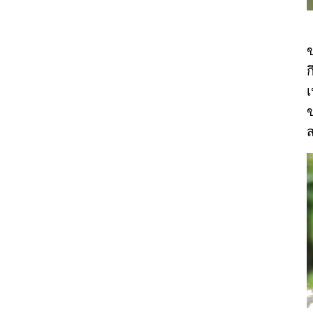
ข
ก
เ
ข
ส