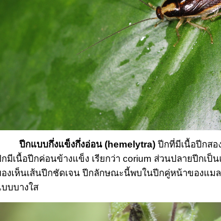
ปีกแบบกึ่งแข็งกึ่งอ่อน (hemelytra)
 ปีกที่มีเนื้อปี
ีกมีเนื้อปีกค่อนข้างแข็ง เรียกว่า corium ส่วนปลายปีกเ
องเห็นเส้นปีกชัดเจน ปีกลักษณะนี้พบในปีกคู่หน้าของแมลง
แบบบางใส