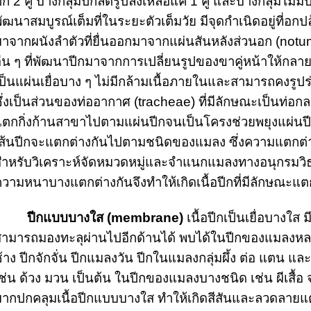
ีก 2 คู่ บางกลุ่มปีกลดรูปลงเหลือแค่ 1 คู่ และบางกลุ่มไม
ัฒนาสมบูรณ์เต็มที่ในระยะตัวเต็มวัย มีจุดกำเนิดอยู่ที่อกปล
าจากผนังลำตัวที่ยื่นออกมาจากแผ่นสันหลังส่วนอก (notum) 
ื่น ๆ ที่พัฒนาปีกมาจากการเปลี่ยนรูปของขาคู่หน้าให้กลา
ป็นแผ่นเยื่อบาง ๆ ไม่มีกล้ามเนื้อภายในและสามารถคงรูปร่า
ึ่งเป็นส่วนของท่ออากาศ (tracheae) ที่มีลักษณะเป็นท่
ตกกิ่งก้านสาขาไปตามแผ่นปีกจนเป็นโครงช่วยพยุงแผ่นป
ส้นปีกจะแตกต่างกันไปตามชนิดของแมลง ซึ่งความแตกต่า
ำหรับวิเคราะห์จัดหมวดหมู่และจำแนกแมลงทางอนุกรมวิธ
วามหนาบางแตกต่างกันจึงทำให้เกิดเนื้อปีกที่มีลักษณะแ
ปีกแบบบางใส (membrane)
 เนื้อปีกเป็นเยื่อบางใส 
ามารถมองทะลุผ่านไปอีกด้านได้ พบได้ในปีกของแมลงหล
้าง ปีกจักจั่น ปีกแมลงวัน ปีกในแมลงกลุ่มผึ้ง ต่อ แตน 
ช่น ด้วง มวน เป็นต้น ในปีกของแมลงบางชนิด เช่น ผีเสื้อ
ากปกคลุมเนื้อปีกแบบบางใส ทำให้เกิดสีสันและลวดลายแ