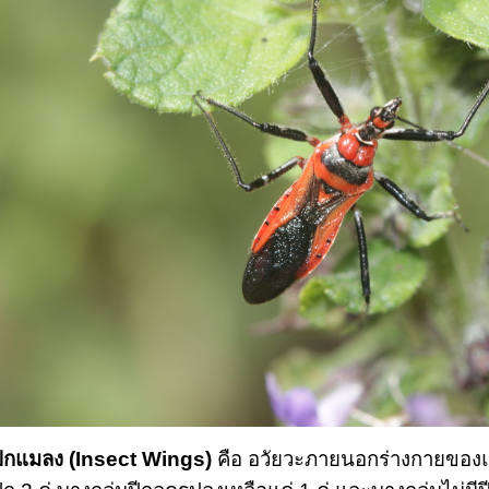
ีกแมลง (Insect Wings)
 คือ อวัยวะภายนอกร่างกายของแ