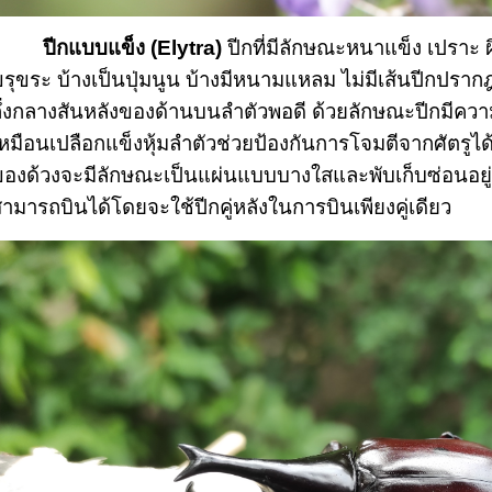
ปีกแบบแข็ง (Elytra)
 ปีกที่มีลักษณะหนาแข็ง เปราะ ผ
รุขระ บ้างเป็นปุ่มนูน บ้างมีหนามแหลม ไม่มีเส้นปีกปรากฎ
ึ่งกลางสันหลังของด้านบนลำตัวพอดี ด้วยลักษณะปีกมีคว
หมือนเปลือกแข็งหุ้มลำตัวช่วยป้องกันการโจมตีจากศัตรูได้
องด้วงจะมีลักษณะเป็นแผ่นแบบบางใสและพับเก็บซ่อนอยู่ใต้ป
ามารถบินได้โดยจะใช้ปีกคู่หลังในการบินเพียงคู่เดียว