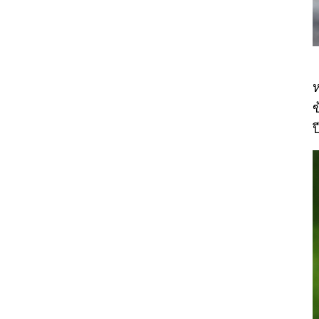
ห
ข
ป