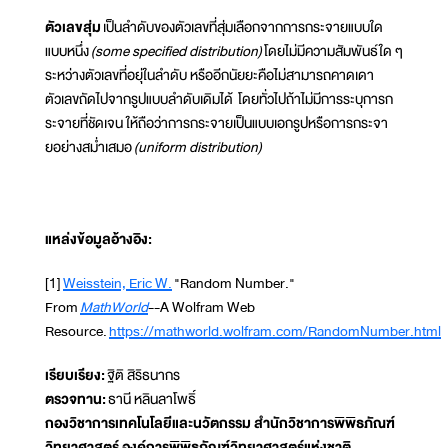
ตัวเลขสุ่ม
เป็นลำดับของตัวเลขที่สุ่มเลือกจากการกระจายแบบใด
แบบหนึ่ง
(some specified distribution)
โดยไม่มีความสัมพันธ์ใด ๆ
ระหว่างตัวเลขที่อยุ่ในลำดับ หรืออีกนัยยะคือไม่สามารถคาดเดา
ตัวเลขถัดไปจากรูปแบบลำดับเดิมได้ โดยทั่วไปถ้าไม่มีการระบุการก
ระจายที่ชัดเจน ให้ถือว่าการกระจายเป็นแบบเอกรูปหรือการกระจา
ยอย่างสม่ำเสมอ
(uniform distribution)
แหล่งข้อมูลอ้างอิง:
[1]
Weisstein, Eric W.
"Random Number."
From
MathWorld
--A Wolfram Web
Resource.
https://mathworld.wolfram.com/RandomNumber.html
เรียบเรียง:
ฐิติ สิริธนากร
ตรวจทาน:
ธานี หลินลาโพธิ์
กองวิชาการเทคโนโลยีและนวัตกรรม สำนักวิชาการพิพิธภัณฑ์
วิทยาศาสตร์ องค์การพิพิธภัณฑ์วิทยาศาสตร์แห่งชาติ