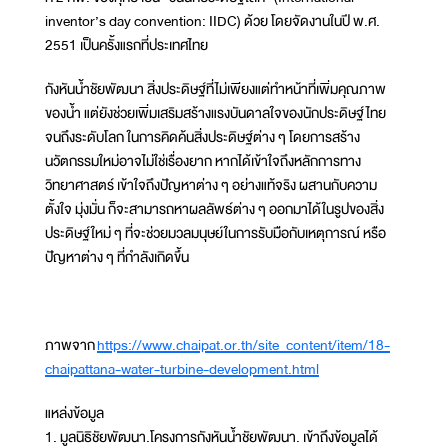
inventor’s day convention: IIDC) ด้วย โดยจัดงานในปี พ.ศ.
2551 เป็นครั้งแรกที่ประเทศไทย
กังหันน้ำชัยพัฒนา สิ่งประดิษฐ์ที่ไม่เพียงแต่ทำหน้าที่เพิ่มคุณภาพ
ของน้ำ แต่ยังช่วยเพิ่มเสริมสร้างแรงบันดาลใจของนักประดิษฐ์ไทย
จนถึงระดับโลก ในการคิดค้นสิ่งประดิษฐ์ต่าง ๆ โดยการสร้าง
นวัตกรรมใหม่อาจไม่ใช่เรื่องยาก หากได้เข้าใจถึงหลักการทาง
วิทยาศาสตร์ เข้าใจถึงปัญหาต่าง ๆ อย่างแท้จริง ผสานกับความ
ตั้งใจ มุ่งมั่น ก็จะสามารถหาผลลัพธ์ต่าง ๆ ออกมาได้ในรูปของสิ่ง
ประดิษฐ์ใหม่ ๆ ที่จะช่วยมวลมนุษย์ในการรับมือกับเหตุการณ์ หรือ
ปัญหาต่าง ๆ ที่กำลังเกิดขึ้น
ภาพจาก
https://www.chaipat.or.th/site_content/item/18-
chaipattana-water-turbine-development.html
แหล่งข้อมูล
1. มูลนิธิชัยพัฒนา.โครงการกังหันน้ำชัยพัฒนา. เข้าถึงข้อมูลได้