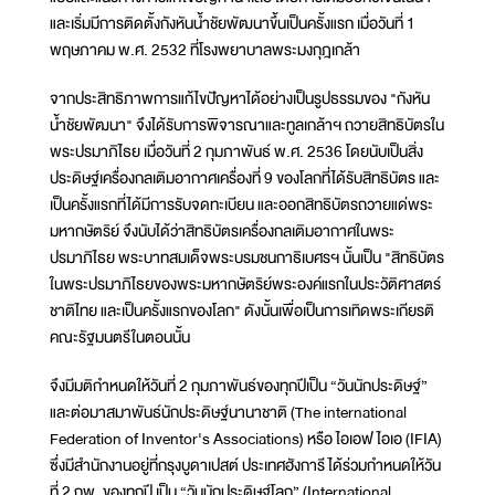
และเริ่มมีการติดตั้งกังหันน้ำชัยพัฒนาขึ้นเป็นครั้งแรก เมื่อวันที่ 1
พฤษภาคม พ.ศ. 2532 ที่โรงพยาบาลพระมงกุฎเกล้า
จากประสิทธิภาพการแก้ไขปัญหาได้อย่างเป็นรูปธรรมของ "กังหัน
น้ำชัยพัฒนา" จึงได้รับการพิจารณาและทูลเกล้าฯ ถวายสิทธิบัตรใน
พระปรมาภิไธย เมื่อวันที่ 2 กุมภาพันธ์ พ.ศ. 2536 โดยนับเป็นสิ่ง
ประดิษฐ์เครื่องกลเติมอากาศเครื่องที่ 9 ของโลกที่ได้รับสิทธิบัตร และ
เป็นครั้งแรกที่ได้มีการรับจดทะเบียน และออกสิทธิบัตรถวายแด่พระ
มหากษัตริย์ จึงนับได้ว่าสิทธิบัตรเครื่องกลเติมอากาศในพระ
ปรมาภิไธย พระบาทสมเด็จพระบรมชนกาธิเบศรฯ นั้นเป็น "สิทธิบัตร
ในพระปรมาภิไธยของพระมหากษัตริย์พระองค์แรกในประวัติศาสตร์
ชาติไทย และเป็นครั้งแรกของโลก" ดังนั้นเพื่อเป็นการเทิดพระเกียรติ
คณะรัฐมนตรีในตอนนั้น
จึงมีมติกำหนดให้วันที่ 2 กุมภาพันธ์ของทุกปีเป็น “วันนักประดิษฐ์”
และต่อมาสมาพันธ์นักประดิษฐ์นานาชาติ (The international
Federation of Inventor's Associations) หรือ ไอเอฟไอเอ (IFIA)
ซึ่งมีสำนักงานอยู่ที่กรุงบูดาเปสต์ ประเทศฮังการี ได้ร่วมกำหนดให้วัน
ที่ 2 กพ. ของทุกปี เป็น “วันนักประดิษฐ์โลก” (International