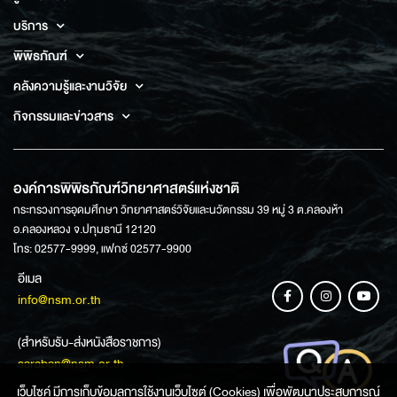
บริการ
พิพิธภัณฑ์
คลังความรู้และงานวิจัย
กิจกรรมและข่าวสาร
องค์การพิพิธภัณฑ์วิทยาศาสตร์แห่งชาติ
กระทรวงการอุดมศึกษา วิทยาศาสตร์วิจัยและนวัตกรรม 39 หมู่ 3 ต.คลองห้า
อ.คลองหลวง จ.ปทุมธานี 12120
โทร: 02577-9999, แฟกซ์ 02577-9900
อีเมล
info@nsm.or.th
(สำหรับรับ-ส่งหนังสือราชการ)
saraban@nsm.or.th
เว็บไซค์ มีการเก็บข้อมูลการใช้งานเว็บไซต์ (Cookies) เพื่อพัฒนาประสบการณ์