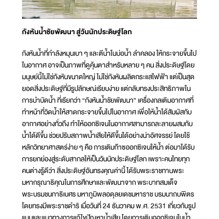
กังหันน้ำชัยพัฒนา สู่วันนักประดิษฐ์โลก
กังหันน้ำที่กำลังหมุนเบา ๆ และตีน้ำในบ่อน้ำ ลำคลอง ให้กระจายขึ้นไป
ในอากาศ อาจเป็นภาพที่ดูคุ้นตาสำหรับหลาย ๆ คน สิ่งประดิษฐ์โดย
มนุษย์นี้ไม่ใช่กังหันขนาดใหญ่ ไม่ใช่กังหันผลิตกระแสไฟฟ้า แต่เป็นสุด
ยอดสิ่งประดิษฐ์ที่มีรูปลักษณ์เรียบง่าย แต่กลับทรงประสิทธิภาพใน
การบำบัดน้ำ ที่เรียกว่า “กังหันน้ำชัยพัฒนา” เครื่องกลเติมอากาศที่
ทำหน้าที่วิดน้ำให้สาดกระจายขึ้นไปในอากาศ เพื่อให้น้ำได้สัมผัสกับ
อากาศอย่างทั่วถึง ทำให้ออกซิเจนในอากาศสามารถละลายผสมกับ
น้ำได้ดีขึ้น ช่วยปรับสภาพน้ำเสียให้ดีขึ้นได้อย่างน่าอัศจรรย์ โดยใช้
หลักวิทยาศาสตร์ง่าย ๆ คือ การเติมก๊าซออกซิเจนให้น้ำ ต่อมาได้รับ
การยกย่องสู่ระดับสากลให้เป็นวันนักประดิษฐ์โลก เพราะคนไทยทุก
คนต่างรู้ดีว่า สิ่งประดิษฐ์อันทรงคุณค่านี้ ได้รับพระราชทานพระ
มหากรุณาธิคุณในการศึกษาและพัฒนาจาก พระบาทสมเด็จ
พระบรมชนกาธิเบศร มหาภูมิพลอดุลยเดชมหาราช บรมนาถบพิตร
โดยทรงมีพระราชดำริ เมื่อวันที่ 24 ธันวาคม พ.ศ. 2531 เกี่ยวกับรูป
แบบและแนวทางการแก้ไขปัญหาน้ำเสีย โดยการเติมออกซิเจนในน้ำ