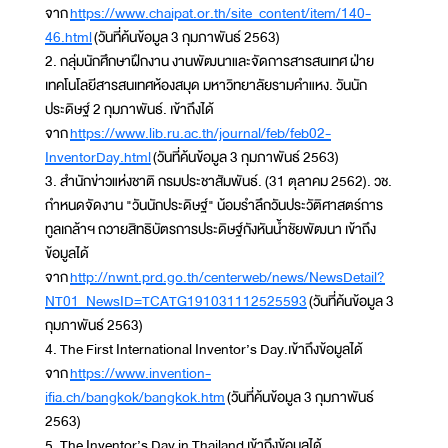
จาก
https://www.chaipat.or.th/site_content/item/140-
46.html
(วันที่ค้นข้อมูล 3 กุมภาพันธ์ 2563)
2. กลุ่มนักศึกษาฝึกงาน งานพัฒนาและจัดการสารสนเทศ ฝ่าย
เทคโนโลยีสารสนเทศห้องสมุด มหาวิทยาลัยรามคำแหง. วันนัก
ประดิษฐ์ 2 กุมภาพันธ์. เข้าถึงได้
จาก
https://www.lib.ru.ac.th/journal/feb/feb02-
InventorDay.html
(วันที่ค้นข้อมูล 3 กุมภาพันธ์ 2563)
3. สำนักข่าวแห่งชาติ กรมประชาสัมพันธ์. (31 ตุลาคม 2562). วช.
กำหนดจัดงาน "วันนักประดิษฐ์" น้อมรำลึกวันประวัติศาสตร์การ
ทูลเกล้าฯ ถวายสิทธิบัตรการประดิษฐ์กังหันน้ำชัยพัฒนา เข้าถึง
ข้อมูลได้
จาก
http://nwnt.prd.go.th/centerweb/news/NewsDetail?
NT01_NewsID=TCATG191031112525593
(วันที่ค้นข้อมูล 3
กุมภาพันธ์ 2563)
4. The First International Inventor’s Day.เข้าถึงข้อมูลได้
จาก
https://www.invention-
ifia.ch/bangkok/bangkok.htm
(วันที่ค้นข้อมูล 3 กุมภาพันธ์
2563)
5. The Inventor’s Day in Thailand เข้าถึงข้อมูลได้