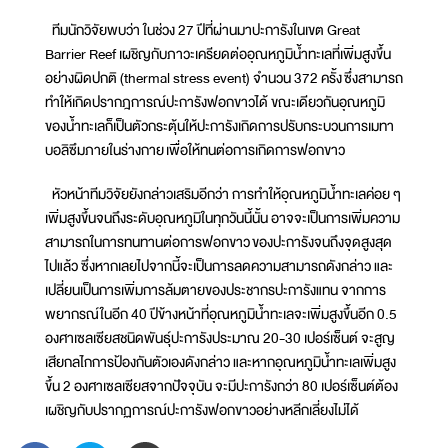
ทีมนักวิจัยพบว่า ในช่วง 27 ปีที่ผ่านมาปะการังในเขต Great
Barrier Reef เผชิญกับภาวะเครียดต่ออุณหภูมิน้ำทะเลที่เพิ่มสูงขึ้น
อย่างผิดปกติ (thermal stress event) จำนวน 372 ครั้ง ซึ่งสามารถ
ทำให้เกิดปรากฎการณ์ปะการังฟอกขาวได้ ขณะเดียวกันอุณหภูมิ
ของน้ำทะเลก็เป็นตัวกระตุ้นให้ปะการังเกิดการปรับกระบวนการเมทา
บอลิซึมภายในร่างกาย เพื่อให้ทนต่อการเกิดการฟอกขาว
หัวหน้าทีมวิจัยยังกล่าวเสริมอีกว่า การทำให้อุณหภูมิน้ำทะเลค่อย ๆ
เพิ่มสูงขึ้นจนถึงระดับอุณหภูมิในทุกวันนี้นั้น อาจจะเป็นการเพิ่มความ
สามารถในการทนทานต่อการฟอกขาว ของปะการังจนถึงจุดสูงสุด
ไปแล้ว ซึ่งหากเลยไปจากนี้จะเป็นการลดความสามารถดังกล่าว และ
เปลี่ยนเป็นการเพิ่มการล้มตายของประชากรปะการังแทน จากการ
พยากรณ์ในอีก 40 ปีข้างหน้าที่อุณหภูมิน้ำทะเลจะเพิ่มสูงขึ้นอีก 0.5
องศาเซลเซียสชนิดพันธุ์ปะการังประมาณ 20-30 เปอร์เซ็นต์ จะสูญ
เสียกลไกการป้องกันตัวเองดังกล่าว และหากอุณหภูมิน้ำทะเลเพิ่มสูง
ขึ้น 2 องศาเซลเซียสจากปัจจุบัน จะมีปะการังกว่า 80 เปอร์เซ็นต์ต้อง
เผชิญกับปรากฏการณ์ปะการังฟอกขาวอย่างหลีกเลี่ยงไม่ได้