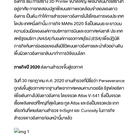
อังคาร เช่น การสร้าง 3D Printer ขนาดใหญ่ เพื่อนำดินมาใช้สร้างที่
อยู่อาศัย การทดสอบปลูกพืชบนสภาพแวดล้อมจำลองของดาว
อังคาร เป็นต้น ทำให้การสำรวจดาวอังคารไม่ใช่โครงการของประเทศ
ใดประเทศหนึ่งเท่านั้น ภารกิจ MARs 2020 จึงเป็นแผนระยะยาวบน
ความร่วมมือขององค์การบริหารการบินและอวกาศแห่งชาติ ประเทศ
สหรัฐอเมริกา
(NASA)
กับองค์การอวกาศยุโรป
(ESA)
เพื่อปฏิบัติ
ภารกิจค้นหาร่องรอยของสิ่งมีชีวิตบนดาวอังคารและนำตัวอย่างดิน
พื้นผิวดาวอังคารกลับมาทำการวิจัยบนโลก
ภารกิจปี 202
0
ส่งยานสำรวจขึ้นสู่อวกาศ
วันที่ 30 กรกฎาคม ค.ศ. 2020 ยานสำรวจที่มีชื่อว่า Perseverance
ถูกส่งขึ้นสู่อวกาศจากฐานทัพอากาศแหลมคานาเวอรัล รัฐฟลอริดา
เพื่อเดินทางไปยังดาวอังคาร โดยจรวด Atlas V-541 ซึ่งเป็นจรวด
เชื้อเพลิงเหลวที่ใหญ่ที่สุดในตระกูล Atlas และยังเป็นจรวดประเภท
เดียวกันที่เคยส่งยานสำรวจ InSight และ Curiosity ในภารกิจ
สำรวจดาวอังคารก่อนหน้านี้มาแล้ว