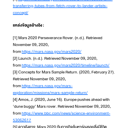
transferring-tubes-from-fetch-rover-to-lander-artists-
concept/
แหล่งข้อมูลอ้างอิง :
[1] Mars 2020 Perseverance Rover. (n.d.). Retrieved
November 09, 2020,
from
https://mars.nasa.gov/mars2020/
[2] Launch. (n.d.). Retrieved November 09, 2020,
from
https://mars.nasa.gov/mars2020/timeline/launch/
[3] Concepts for Mars Sample Return. (2020, February 27).
Retrieved November 09, 2020,
from
https://mars.nasa.gov/mars-
exploration/missions/mars-sample-return/
[4] Amos, J. (2020, June 16). Europe pushes ahead with
'dune buggy' Mars rover. Retrieved November 09, 2020,
from
https://www.bbc.com/news/science-environment-
53062617
[5] ดาวอังคาร: Mars 2020 กับภารกิจค้นหาร่องรอยสิ่งมีชีวิต