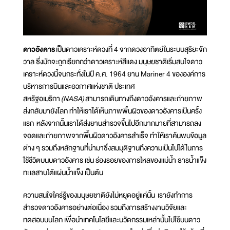
ดาวอังคาร
เป็นดาวเคราะห์ดวงที่ 4 จากดวงอาทิตย์ในระบบสุริยะจัก
วาล ซึ่งมักจะถูกเรียกกว่าดาวเคราะห์สีแดง มนุษยชาติเริ่มสนใจดาว
เคราะห์ดวงนี้จนกระทั่งในปี ค.ศ. 1964 ยาน Mariner 4 ขององค์การ
บริหารการบินและอวกาศแห่งชาติ ประเทศ
สหรัฐอเมริกา
(NASA)
สามารถเดินทางถึงดาวอังคารและถ่ายภาพ
ส่งกลับมายังโลก ทำให้เราได้เห็นภาพพื้นผิวของดาวอังคารเป็นครั้ง
แรก หลังจากนั้นเราได้ส่งยานสำรวจขึ้นไปอีกมากมายที่สามารถลง
จอดและถ่ายภาพจากพื้นผิวดาวอังคารสำเร็จ ทำให้เราค้นพบข้อมูล
ต่าง ๆ รวมถึงหลักฐานที่นำมาซึ่งสมมุติฐานถึงความเป็นไปได้ในการ
ใช้ชีวิตบนบดาวอังคาร เช่น ร่องรอยของการไหลของแม่น้ำ ธารน้ำแข็ง
ทะเลสาบใต้แผ่นน้ำแข็ง เป็นต้น
ความสนใจใคร่รู้ของมนุษยชาติยังไม่หยุดอยู่แค่นั้น เรายังทำการ
สำรวจดาวอังคารอย่างต่อเนื่อง รวมถึงการสร้างงานวิจัยและ
ทดสอบบนโลก เพื่อนำเทคโนโลยีและนวัตกรรมเหล่านั้นไปใช้บนดาว