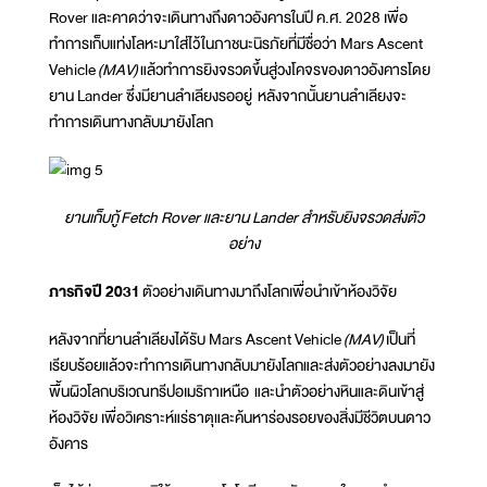
Rover และคาดว่าจะเดินทางถึงดาวอังคารในปี ค.ศ. 2028 เพื่อ
ทำการเก็บแท่งโลหะมาใส่ไว้ในภาชนะนิรภัยที่มีชื่อว่า Mars Ascent
Vehicle
(MAV)
แล้วทำการยิงจรวดขึ้นสู่วงโคจรของดาวอังคารโดย
ยาน Lander ซึ่งมียานลำเลียงรออยู่ หลังจากนั้นยานลำเลียงจะ
ทำการเดินทางกลับมายังโลก
ยานเก็บกู้
Fetch Rover และยาน Lander สำหรับยิงจรวดส่งตัว
อย่าง
ภารกิจปี 2031
ตัวอย่างเดินทางมาถึงโลกเพื่อนำเข้าห้องวิจัย
หลังจากที่ยานลำเลียงได้รับ Mars Ascent Vehicle
(MAV)
เป็นที่
เรียบร้อยแล้วจะทำการเดินทางกลับมายังโลกและส่งตัวอย่างลงมายัง
พื้นผิวโลกบริเวณทรีปอเมริกาเหนือ และนำตัวอย่างหินและดินเข้าสู่
ห้องวิจัย เพื่อวิเคราะห์แร่ธาตุและค้นหาร่องรอยของสิ่งมีชีวิตบนดาว
อังคาร