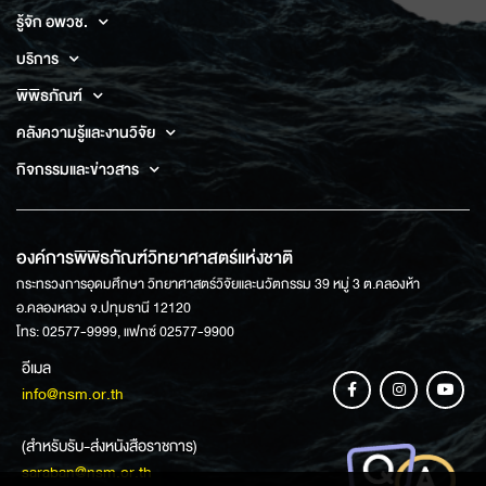
รู้จัก อพวช.
บริการ
พิพิธภัณฑ์
คลังความรู้และงานวิจัย
กิจกรรมและข่าวสาร
องค์การพิพิธภัณฑ์วิทยาศาสตร์แห่งชาติ
กระทรวงการอุดมศึกษา วิทยาศาสตร์วิจัยและนวัตกรรม 39 หมู่ 3 ต.คลองห้า
อ.คลองหลวง จ.ปทุมธานี 12120
โทร: 02577-9999, แฟกซ์ 02577-9900
อีเมล
info@nsm.or.th
(สำหรับรับ-ส่งหนังสือราชการ)
saraban@nsm.or.th