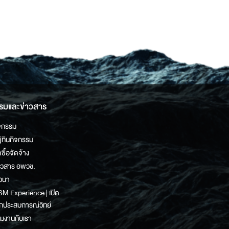
รมและข่าวสาร
จกรรม
ิทินกิจกรรม
ดซื้อจัดจ้าง
าวสาร อพวช.
วนา
M Experience | เปิด
กประสบการณ์วิทย์
วมงานกับเรา