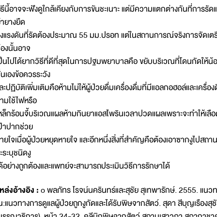
ิธีนี้อาจจะฟังดูใกล้เคียงกับการขันชะเนาะ แต่มีความแตกต่างกันที่การรั
้ายางยืด
ึ่งแรงดันที่รัดต้องประมาณ 55 มม.ปรอท แต่ในสถานการณ์จริงการจัดเตรี
้องนั้นอาจ
ป็นไปได้ยากวิธีที่ดีที่สุดในการปฐมพยาบาลคือ ขยับบริเวณที่โดนกัดให้น้อย
ั่นเองข้อควรระวัง
ละปฏิบัติเพิ่มเติมคือห้ามไม่ให้ผู้ป่วยดื่มเครื่องดื่มที่มีแอลกอฮอล์และเคร
้ามใช้ไฟหรือ
หล็กร้อนจี้บริเวณแผลห้ามกินยาแอสไพรินเวลาปวดแผลเพราะจะทำให้เลื
ป่าปากช่วย
ายใจเมื่อผู้ป่วยหยุดหายใจ และอีกหนึ่งสิ่งที่สำคัญคือต้องเอาซากงูไปสถา
ะระบุชนิดงู
ด้อย่างถูกต้องและแพทย์จะสามารถประเมินวิธีการรักษาได้
หล่งอ้างอิง :
o พลภัทร โรจน์นครินทร์และสุชัย สุเทพารักษ์. 2555. แนวทา
น:แนวทางการดูแลผู้ป่วยถูกงูกัดและได้รับพิษจากสัตว์. สุดา สีบุญเรืองสุชั
บรรณาธิการ). หน้า 24-32. คลีนิกพิษจากสัตว์ สถานเสาวภา สภากาชา