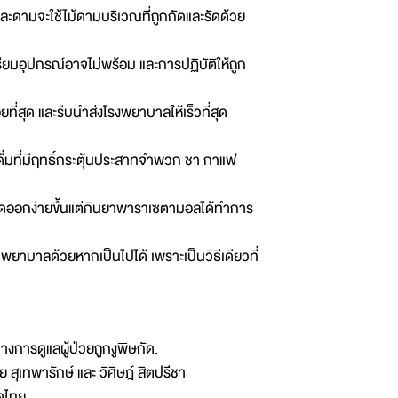
ดและดามจะใช้ไม้ดามบริเวณที่ถูกกัดและรัดด้วย
ยมอุปกรณ์อาจไม่พร้อม และการปฏิบัติให้ถูก
ที่สุด และรีบนำส่งโรงพยาบาลให้เร็วที่สุด
ื่องดื่มที่มีฤทธิ์กระตุ้นประสาทจำพวก ชา กาแฟ
อดออกง่ายขึ้นแต่กินยาพาราเซตามอลได้ทำการ
นพยาบาลด้วยหากเป็นไปได้ เพราะเป็นวิธีเดียวที่
งการดูแลผู้ป่วยถูกงูพิษกัด.
ย สุเทพารักษ์ และ วิศิษฎ์ สิตปรีชา
ดไทย.