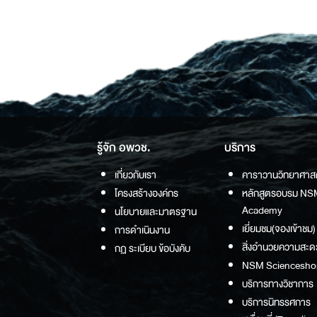
รู้จัก อพวช.
บริการ
เกี่ยวกับเรา
คาราวานวิทยาศาส
โครงสร้างองค์กร
หลักสูตรอบรม NS
Academy
นโยบายและมาตรฐาน
เยี่ยมชม(จองเข้าชม)
การดำเนินงาน
สิ่งอำนวยความสะด
กฏ ระเบียบ ข้อบังคับ
NSM Sciencesho
บริการทางวิชาการ
บริการนิทรรศการ