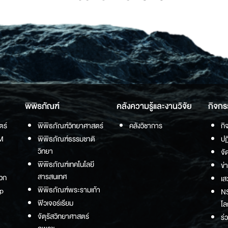
พิพิธภัณฑ์
คลังความรู้และงานวิจัย
กิจกร
ตร์
พิพิธภัณฑ์วิทยาศาสตร์
คลังวิชาการ
กิ
M
พิพิธภัณฑ์ธรรมชาติ
ปฏ
วิทยา
จั
พิพิธภัณฑ์เทคโนโลยี
ข่
สารสนเทศ
วก
เส
พิพิธภัณฑ์พระรามเก้า
p
NS
ฟิวเจอร์เรียม
โล
จัตุรัสวิทยาศาสตร์
ร่