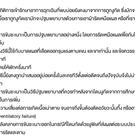
ถิติการเข้ารักษาอาการฉุกเฉินที่พบบ่อยยังคงมาจากการถูกงูกัด ซึ่งมักจ
มื่อเราถูกงูกัดเรามักจะปฐมพยาบาลด้วยการเอาผ้ารัดเหนือแผล หรือที่เราค
ารขันชะเนาะเป็นการปฐมพยาบาลอย่างหนึ่ง โดยการรัดเหนือแผลเพื่อกันไม่
จ็บ
ึ่งวิธีนี้ใช้กับบาดแผลที่เลือดออกรุนแรงตามแขน และขาเท่านั้น และข้อควร
าที
ดยให้พักครึ่งนาที
ิธีนี้ยังคงถูกนำเสนออยู่บ่อยครั้งในละครทีวีตั้งแต่อดีตจนถึงปัจจุบันจึงไม่น
่า
ารขันชะเนาะเป็นวิธีปฐมพยาบาลที่ควรทำหลังจากโดนงูกัดจากการศึกษาวิ
ป็นการเพิ่ม
วามเสี่ยงต่อการเกิดเนื้อเน่าตาย จนอาจถึงขั้นต้องตัดอวัยวะนั้นทิ้ง หร
ventilatory failure)
ลังคลายการขันชะเนาะออกในกรณีที่โดนกัดด้วยงูพิษที่ส่งผลต่อระบบปร
ารรัดและดาม