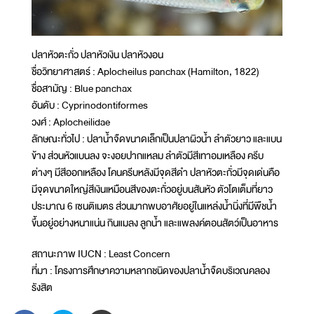
ปลาหัวตะกั่ว ปลาหัวเงิน ปลาหัวงอน
ชื่อวิทยาศาสตร์ : Aplocheilus panchax (Hamilton, 1822)
ชื่อสามัญ : Blue panchax
อันดับ : Cyprinodontiformes
วงศ์ : Aplocheilidae
ลักษณะทั่วไป : ปลาน้ำจืดขนาดเล็กเป็นปลาผิ
วน้ำ ลำตัวยาว และแบน
ข้าง ส่วนหัวแบนลง จะงอยปากแหลม ลำตัวมีสีเทาอมเหลือง ครีบ
ต่างๆ มีสีออกเหลือง โคนครีบหลังมีจุดสีดำ ปลาหัวตะกั่วมีจุดเด่นคือ
มีจุดขนาดใหญ่สีเงินเหมือนส
ีของตะกั่วอยู่บนสันหัว ตัวโตเต็มที่ยาว
ประมาณ 6 เซนติเมตร ส่วนมากพบอาศัยอยู่ในแหล่งน
้ำนิ่งที่มีพืชน้ำ
ขึ้นอยู่อ
ย่างหนาแน่น กินแมลง ลูกน้ำ และแพลงค์ตอนสัตว์เป็นอาหาร
สถานะภาพ IUCN : Least Concern
ที่มา : โครงการศึกษาความหลากชนิดขอ
งปลาน้ำจืดบริเวณคลอง
รังสิต