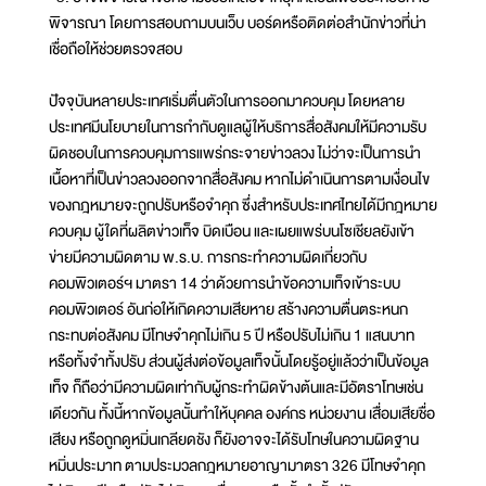
พิจารณา โดยการสอบถามบนเว็บ บอร์ดหรือติดต่อสำนักข่าวที่น่า
เชื่อถือให้ช่วยตรวจสอบ
ปัจจุบันหลายประเทศเริ่มตื่นตัวในการออกมาควบคุม โดยหลาย
ประเทศมีนโยบายในการกำกับดูแลผู้ให้บริการสื่อสังคมให้มีความรับ
ผิดชอบในการควบคุมการแพร่กระจายข่าวลวง ไม่ว่าจะเป็นการนำ
เนื้อหาที่เป็นข่าวลวงออกจากสื่อสังคม หากไม่ดำเนินการตามเงื่อนไข
ของกฎหมายจะถูกปรับหรือจำคุก ซึ่งสำหรับประเทศไทยได้มีกฎหมาย
ควบคุม ผู้ใดที่ผลิตข่าวเท็จ บิดเบือน และเผยแพร่บนโซเชียลยังเข้า
ข่ายมีความผิดตาม พ.ร.บ. การกระทำความผิดเกี่ยวกับ
คอมพิวเตอร์ฯ มาตรา 14 ว่าด้วยการนำข้อความเท็จเข้าระบบ
คอมพิวเตอร์ อันก่อให้เกิดความเสียหาย สร้างความตื่นตระหนก
กระทบต่อสังคม มีโทษจำคุกไม่เกิน 5 ปี หรือปรับไม่เกิน 1 แสนบาท
หรือทั้งจำทั้งปรับ ส่วนผู้ส่งต่อข้อมูลเท็จนั้นโดยรู้อยู่แล้วว่าเป็นข้อมูล
เท็จ ก็ถือว่ามีความผิดเท่ากับผู้กระทำผิดข้างต้นและมีอัตราโทษเช่น
เดียวกัน ทั้งนี้หากข้อมูลนั้นทำให้บุคคล องค์กร หน่วยงาน เสื่อมเสียชื่อ
เสียง หรือถูกดูหมิ่นเกลียดชัง ก็ยังอาจจะได้รับโทษในความผิดฐาน
หมิ่นประมาท ตามประมวลกฎหมายอาญามาตรา 326 มีโทษจำคุก