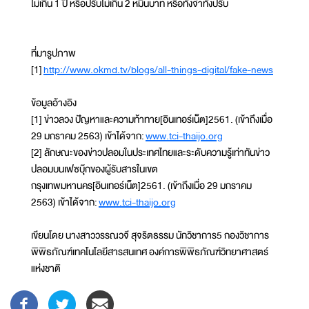
ไม่เกิน 1 ปี หรือปรับไม่เกิน 2 หมื่นบาท หรือทั้งจำทั้งปรับ
ที่มารูปภาพ
[1]
http://www.okmd.tv/blogs/all-things-digital/fake-news
ข้อมูลอ้างอิง
[1] ข่าวลวง ปัญหาและความท้าทาย[อินเทอร์เน็ต]2561. (เข้าถึงเมื่อ
29 มกราคม 2563) เข้าได้จาก:
www.tci-thaijo.org
[2] ลักษณะของข่าวปลอมในประเทศไทยและระดับความรู้เท่าทันข่าว
ปลอมบนเฟซบุ๊กของผู้รับสารในเขต
กรุงเทพมหานคร[อินเทอร์เน็ต]2561. (เข้าถึงเมื่อ 29 มกราคม
2563) เข้าได้จาก:
www.tci-thaijo.org
เขียนโดย นางสาววรรณวจี สุจริตธรรม นักวิชาการ5 กองวิชาการ
พิพิธภัณฑ์เทคโนโลยีสารสนเทศ องค์การพิพิธภัณฑ์วิทยาศาสตร์
แห่งชาติ