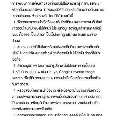
การพัฒนาการเขียนข่าวลวงที่คนทั่วไปไม่สามารถรู้เท่าทัน แยกแยะ
หรือกลั่นกรองได้ดีพอ ทำให้ต้องมีวิธีรับมือ หรือสังเกตข่าวที่เผยแพร่
ว่าข่าวไหนลวง ข่าวไหนจริง โดยวิธีสังเกตดังนี้
1. พิจารณาความน่าเชื่อถือของเว็บไซต์ที่เผยแพร่ หากพบเว็บไซต์
ข่าวออนไลน์ที่มีเพียงไม่กี่หน้า ไม่ระบุที่อยู่หรือข้อมูลสำหรับติดต่อผู้
เขียน ก็อาจจะเป็นไปได้ว่าเป็นเว็บไซต์ที่ถูกสร้างเพื่อเผยแพร่ข่าว
ปลอม
2. ตรวจสอบว่ามีเว็บไซต์หรือแหล่งข่าวอื่นที่เผยแพร่ข่าวเดียวกัน
หรือไม่ หากมีเพียงแหล่งข่าวเดียว ก็อาจเป็นไปได้ว่าเป็นข่าวที่ไม่น่า
เชื่อถือ
3. สังเกตรูปภาพ โดยการนำรูปภาพนั้นไปค้นหาจากเว็บไซต์
สำหรับค้นหารูปภาพ เช่น TinEye, Google Reverse Image
Search เพื่อรู้ที่มาของรูปภาพ ความน่าเชื่อถือ หรือความเกี่ยวข้อง
กับข่าวที่อ่าน
4. ตรวจสอบโดยการนำชื่อข่าว หรือเนื้อความในข่าวมาค้นหา ซึ่ง
จากผลลัพธ์การค้นหาผู้ใช้อาจพบเว็บไซต์แจ้งเตือนว่าข่าวดังกล่าว
เป็นข่าวปลอม หรือดูวันที่เผยแพร่ข่าว อาจพบว่าข่าวดังกล่าวเป็น
ข่าวจริง แต่ถูกเผยแพร่ในอดีต
5. อาจพิจารณาขอความช่วยเหลือจากบุคคลอื่นเพื่อประกอบการ