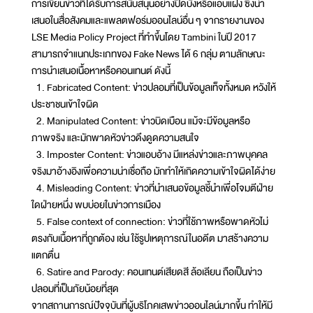
การเขียนข่าวที่ได้รับการสนับสนุนอย่างปิดบังหรือแอบแฝง ซึ่งนำ
เสนอในสื่อสังคมและแพลตฟอร์มออนไลน์อื่น ๆ จากรายงานของ
LSE Media Policy Project ที่ทำขึ้นโดย Tambini ในปี 2017
สามารถจำแนกประเภทของ Fake News ได้ 6 กลุ่ม ตามลักษณะ
การนำเสนอเนื้อหาหรือคอนเทนต์ ดังนี้
1. Fabricated Content: ข่าวปลอมที่เป็นข้อมูลเท็จทั้งหมด หวังให้
ประชาชนเข้าใจผิด
2. Manipulated Content: ข่าวบิดเบือน แม้จะมีข้อมูลหรือ
ภาพจริง และมักพาดหัวข่าวดึงดูดความสนใจ
3. Imposter Content: ข่าวแอบอ้าง มีแหล่งข่าวและภาพบุคคล
จริงมาอ้างอิงเพื่อความน่าเชื่อถือ มักทำให้เกิดความเข้าใจผิดได้ง่าย
4. Misleading Content: ข่าวที่นำเสนอข้อมูลชี้นำเพื่อโจมตีฝ่าย
ใดฝ่ายหนึ่ง พบบ่อยในข่าวการเมือง
5. False context of connection: ข่าวที่ใช้ภาพหรือพาดหัวไม่
ตรงกับเนื้อหาที่ถูกต้อง เช่น ใช้รูปเหตุการณ์ในอดีต มาสร้างความ
แตกตื่น
6. Satire and Parody: คอนเทนต์เสียดสี ล้อเลียน ถือเป็นข่าว
ปลอมที่เป็นภัยน้อยที่สุด
จากสถานการณ์ปัจจุบันที่ผู้บริโภคเสพข่าวออนไลน์มากขึ้น ทำให้มี