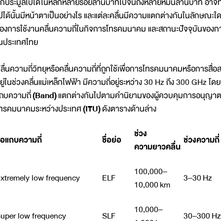
ูกประมูลไปได้ในหลักหลายร้อยล้านบาทไปจนถึงหลายหมื่นล้านบาท อาจทำใ
ปได้นั้นมีหน้าตาเป็นอย่างไร และแต่ละคลื่นมีความแตกต่างกันในลักษณะ
องการใช้งานคลื่นความถี่ในกิจการโทรคมนาคม และสถานะปัจจุบันของการ
นประเทศไทย
ลื่นความถี่วิทยุหรือคลื่นความถี่ที่ถูกใช้เพื่อการโทรคมนาคมหรือการสื่
ยู่ในช่วงคลื่นแม่เหล็กไฟฟ้า มีความถี่อยู่ระหว่าง 30 Hz ถึง 300 GHz โดย
ถบความถี่
(Band)
แตกต่างกันไปตามคำนิยามของผู้ควบคุมการอนุญาตใ
ทรคมนาคมระหว่างประเทศ
(ITU)
ดังตารางด้านล่าง
ช่วง
ื่อแถบความถี่
ชื่อย่อ
ช่วงความถี่
ความยาวคลื่น
100,000–
xtremely low frequency
ELF
3–30 Hz
10,000 km
10,000–
uper low frequency
SLF
30–300 Hz