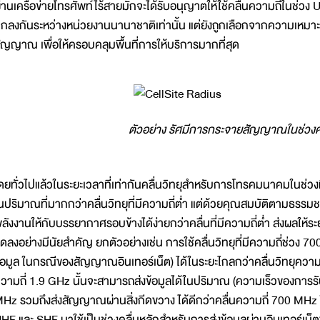
่านเครือข่ายโทรศัพท์ไร้สายมักจะได้รับอนุญาตให้ใช้คลื่นความถี่ในช่วง U
กลงกันระหว่างหน่วยงานนานาชาติเท่านั้น แต่ยังถูกเลือกจากความเห
ัญญาณ เพื่อให้ครอบคลุมพื้นที่การให้บริการมากที่สุด
ตัวอย่าง รัศมีการกระจายสัญญาณในช่วงคลื
ดยทั่วไปแล้วในระยะเวลาที่เท่ากันคลื่นวิทยุสำหรับการโทรคมนาคมในช่วงที
นปริมาณที่มากกว่าคลื่นวิทยุที่มีความถี่ต่ำ แต่ด้วยคุณสมบัติตามธรรมชาต
ลังงานให้กับบรรยากาศรอบข้างได้ง่ายกว่าคลื่นที่มีความถี่ต่ำ ส่งผลให้ระ
ดลงอย่างมีนัยสำคัญ ยกตัวอย่างเช่น การใช้คลื่นวิทยุที่มีความถี่ช่ว
้อมูล ในกรณีของสัญญาณอินเทอร์เน็ต) ได้ในระยะไกลกว่าคลื่นวิทยุความถี
วามถี่ 1.9 GHz นั้นจะสามารถส่งข้อมูลได้ในปริมาณ (ความเร็วของการร
Hz รวมถึงส่งสัญญาณผ่านสิ่งกีดขวาง ได้ดีกว่าคลื่นความถี่ 700 MHz 
HF และ SHF มาใช้เป็นช่วงคลื่นหลักสำหรับการส่งข้อมูลผ่านอินเทอร์เน็