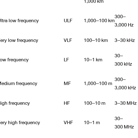
1,000 km
300–
ltra low frequency
ULF
1,000–100 km
3,000 Hz
ery low frequency
VLF
100–10 km
3–30 kHz
30–
ow frequency
LF
10–1 km
300 kHz
300–
edium frequency
MF
1,000–100 m
3,000 kHz
igh frequency
HF
100–10 m
3–30 MHz
30–
ery high frequency
VHF
10–1 m
300 MHz