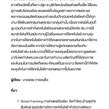
ดาวเทียมวัดพื้นที่เพาะปลูก ระบุพิกัดแปลงอ้อยด้วยแท็บเล็ต ใช้โดรน
ดูการเติบโตของอ้อย เซนเซอร์เก็บข้อมูลสภาพอากาศแต่ละจุด
พยากรณ์ผลผลิตด้วยแบบจำลองในปัจจุบันเทคโนโลยีเหล่านี้ได้ถูก
นำมาใช้เพียงแค่กลุ่มเกษตรกรบางกลุ่มเท่านั้น เนื่องจากยังมีต้นทุนที่
สูง ร่วมกับการเข้าถึงเทคโนโลยีของเกษตรกรยังมีข้อจัด เช่น การใช้
สมาร์ทโฟนที่ทันสมัย ความรู้ในเรื่องของการใช้เทคโนโลยี ความยุ่ง
ยากในการใช้เทคโนโลยีอาจทำให้เกษตรกรหลายคนหันกลับมาใช้การ
จัดการแบบในอดีต หากมีการให้ความรู้แก่เกษตรกรเกี่ยวกับ
เทคโนโลยี เช่น งบประมาณที่ใช้ในการลงทุนครั้งแรกอาจจะสูงแต่แลก
มากับลดกำลังคน และเวลาในการทำงาน ผลิตภัณฑ์ที่ได้คุณภาพ
และต้นทุนในการผลิตที่ลดลง เกิดผลดีในระยะยาว สิ่งเหล่านี้ทำให้เกิด
แรงจูงใจในการใช้เทคโนโลยีการเกษตรมากขึ้นในอนาคต
ผู้เขียน
: นายพชร การคนซื่อ
ที่มา
Smart Farming การเกษตรอัจฉริยะ จัดทำโดย ฝ่ายธุรกิจ
สัมพันธ์ ศูนย์บริหารจัดการเทคโนโลยี สำนักงานพัฒนา