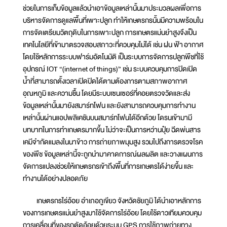
ช่วยในการเก็บข้อมูลแล้วนำเอาข้อมูลเหล่านั้นมาประมวลผลเพื่อการ
บริหารจัดการดูแลพื้นที่เพาะปลูก ทำให้เกษตรกรนั้นมีความพร้อมใน
การจัดเตรียมวัตถุดิบในการเพาะปลูก การเกษตรแม่นยำสูงจึงเป็น
เทคโนโลยีที่เข้ามาตรวจสอบสภาวะที่ควบคุมไม่ได้ เช่น ฝน ฟ้า อากาศ
โดยใช้หลักการระบบฟาร์มอัตโนมัติ เป็นระบบการจัดการปลูกพืชที่ใช้
อุปกรณ์ IOT “(internet of things)” เช่น ระบบควบคุมการปิดเปิด
น้ำที่สามารถตั้งเวลาเปิดปิดได้ตามต้องการตามสภาพอากาศ
อุณหภูมิ และความชื้น โดยมีระบบเซนเซอร์ที่คอยตรวจวัดและส่ง
ข้อมูลเหล่านั้นมายังสมาร์ทโฟน และยังสามารถควบคุมการทำงาน
เหล่านั้นผ่านแอปพลิเคชันบนสมาร์ทโฟนได้อีกด้วย โดรนเข้ามามี
บทบาทในการทำเกษตรมากขึ้น ไม่ว่าจะเป็นการหว่านปุ๋ย ฉีดพ่นสาร
เคมีจำกัดแมลงในนาข้าว การถ่ายภาพมุมสูง รวมไปถึงการตรวจโรค
ของพืช ข้อมูลเหล่านี้จะถูกนำมาคาดการณ์ผลผลิต และวางแผนการ
จัดการแปลงช่วยให้เกษตรกรเข้าถึงพื้นที่การเกษตรได้ง่ายขึ้น และ
ทำงานได้อย่างปลอดภัย
เกษตรกรไร่อ้อย อำเภอภูเขียว จังหวัดชัยภูมิ ได้นำเอาหลักการ
ของการเกษตรแม่นยำสูงมาใช้จัดการไร่อ้อย โดยใช้ดาวเทียมควบคุม
การเคลื่อนที่ของรถตัดอ้อยด้วยระบบ GPS การใช้ภาพถ่ายทาง