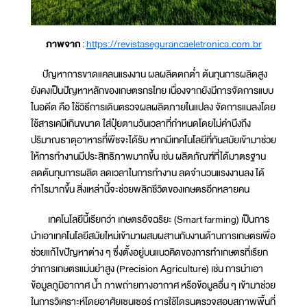
ภาพจาก
:
https://revistasegurancaeletronica.com.br
ปัญหาการขาดแคลนแรงงาน ผลผลิตตกต่ำ ต้นทุนการผลิตสูง
ยังคงเป็นปัญหาหลักของเกษตรกรไทย เนื่องจากยังมีการจัดการแบบ
ในอดีต คือ ใช้วิธีการเดินตรวจผลผลิตภายในแปลง จัดการแมลงโดย
ใช้สารเคมีเกินขนาด ใส่ปุ๋ยตามวันเวลาที่กำหนดโดยไม่คำนึงถึง
ปริมาณธาตุอาหารที่พืชจะได้รับ หากมีเทคโนโลยีที่ทันสมัยเข้ามาช่วย
ให้การทำงานมีประสิทธิภาพมากขึ้น เช่น ผลิตภัณฑ์ที่ได้มาตรฐาน
ลดต้นทุนการผลิต ลดเวลาในการทำงาน ลดจำนวนแรงงานลง ได้
กำไรมากขึ้น สิ่งเหล่านี้จะช่วยพลิกชีวิตของเกษตรอีกหลายคน
เทคโนโลยีนี้เรียกว่า เกษตรอัจฉริยะ (Smart farming) เป็นการ
นำเอาเทคโนโลยีสมัยใหม่เข้ามาผสมผสานกับงานด้านการเกษตรเพื่อ
ช่วยแก้ไขปัญหาต่าง ๆ ซึ่งตั้งอยู่บนแนวคิดของการทำเกษตรที่เรียก
ว่าการเกษตรแม่นยำสูง (Precision Agriculture) เช่น การนำเอา
ข้อมูลภูมิอากาศ น้ำ ภาพถ่ายทางอากาศ หรือข้อมูลอื่น ๆ เข้ามาช่วย
ในการวิเคราะห์โดยอาศัยเซนเซอร์ การใช้โดรนตรวจสอบสภาพพื้นที่