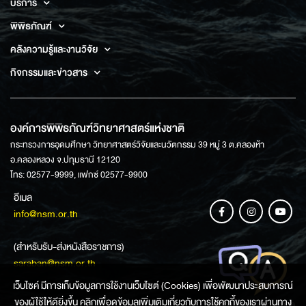
บริการ
พิพิธภัณฑ์
คลังความรู้และงานวิจัย
กิจกรรมและข่าวสาร
องค์การพิพิธภัณฑ์วิทยาศาสตร์แห่งชาติ
กระทรวงการอุดมศึกษา วิทยาศาสตร์วิจัยและนวัตกรรม 39 หมู่ 3 ต.คลองห้า
อ.คลองหลวง จ.ปทุมธานี 12120
โทร: 02577-9999, แฟกซ์ 02577-9900
อีเมล
info@nsm.or.th
(สำหรับรับ-ส่งหนังสือราชการ)
saraban@nsm.or.th
เว็บไซค์ มีการเก็บข้อมูลการใช้งานเว็บไซต์ (Cookies) เพื่อพัฒนาประสบการณ์
ของผู้ใช้ให้ดียิ่งขึ้น คลิกเพื่อดูข้อมูลเพิ่มเติมเกี่ยวกับการใช้คุกกี้ของเราผ่านทาง
ช่องทางการสอบถามข้อมูล