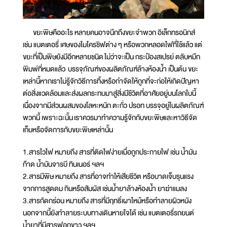
ขยะพิษคืออะไร หลายคนอาจนึกถึงขยะจำพวก อิเล็กทรอนิกส์
เช่น แบตเตอรี่ เศษของไมโครชิฟต่าง ๆ หรือพวกหลอดไฟที่ใช้แล้ว แต่
ขยะที่เป็นพิษยังมีอีกหลายชนิด ไม่ว่าจะเป็น กระป๋องสเปรย์ ตลับหมึก
พิมพ์ที่หมดแล้ว บรรจุภัณฑ์ของผลิตภัณฑ์ล้างห้องน้ำ เป็นต้น ขยะ
เหล่านี้หากเราไม่รู้จักวิธีการทิ้งหรือกำจัดให้ถูกที่จะก่อให้เกิดปัญหา
ต่อสิ่งแวดล้อมและส่งผลกระทบมาสู่สิ่งมีชีวิตที่อาศัยอยู่บนโลกใบนี้
เนื่องจากมีส่วนผสมของโลหะหนัก ตะกั่ว ปรอท บรรจุอยู่ในผลิตภัณฑ์
พวกนี้ เพราะฉะนั้น เราควรมาทำความรู้จักกับขยะพิษและหาวิธีจัด
เก็บหรือจัดการกับขยะพิษเหล่านั้น
1.สารไวไฟ หมายถึง สารที่ติดไฟง่ายเมื่อถูกประกายไฟ เช่น น้ำมัน
ก๊าด น้ำมันจารบี ทินเนอร์ ฯลฯ
2.สารมีพิษ หมายถึง สารที่อาจทำให้เสียชีวิต หรือบาดเจ็บรุนแรง
จากการสูดดม กินหรือสัมผัส เช่นน้ำยาล้างห้องน้ำ ยาฆ่าแมลง
3.สารกัดกร่อน หมายถึง สารที่มีฤทธิ์เผาไหม้หรือทำลายผิวหนัง
นอกจากนี้ยังทำลายระบบทางเดินหายใจได้ เช่น แบตเตอรี่รถยนต์
น้ำยาที่มีสารฟอกขาว ฯลฯ