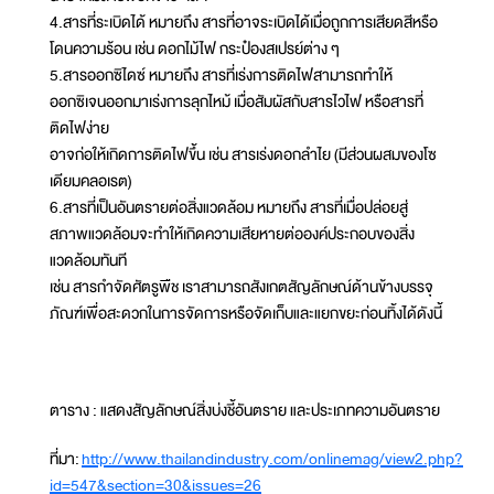
4.สารที่ระเบิดได้ หมายถึง สารที่อาจระเบิดได้เมื่อถูกการเสียดสีหรือ
โดนความร้อน เช่น ดอกไม้ไฟ กระป๋องสเปรย์ต่าง ๆ
5.สารออกซิไดซ์ หมายถึง สารที่เร่งการติดไฟสามารถทำให้
ออกซิเจนออกมาเร่งการลุกไหม้ เมื่อสัมผัสกับสารไวไฟ หรือสารที่
ติดไฟง่าย
อาจก่อให้เกิดการติดไฟขึ้น เช่น สารเร่งดอกลำไย (มีส่วนผสมของโซ
เดียมคลอเรต)
6.สารที่เป็นอันตรายต่อสิ่งแวดล้อม หมายถึง สารที่เมื่อปล่อยสู่
สภาพแวดล้อมจะทำให้เกิดความเสียหายต่อองค์ประกอบของสิ่ง
แวดล้อมทันที
เช่น สารกำจัดศัตรูพืช เราสามารถสังเกตสัญลักษณ์ด้านข้างบรรจุ
ภัณฑ์เพื่อสะดวกในการจัดการหรือจัดเก็บและแยกขยะก่อนทิ้งได้ดังนี้
ตาราง : แสดงสัญลักษณ์สิ่งบ่งชี้อันตราย และประเภทความอันตราย
ที่มา:
http://www.thailandindustry.com/onlinemag/view2.php?
id=547&section=30&issues=26