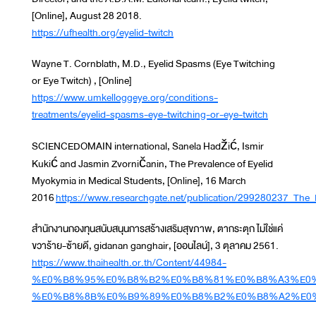
[Online], August 28 2018.
https://ufhealth.org/eyelid-twitch
Wayne T. Cornblath, M.D., Eyelid Spasms (Eye Twitching
or Eye Twitch) , [Online]
https://www.umkelloggeye.org/conditions-
treatments/eyelid-spasms-eye-twitching-or-eye-twitch
SCIENCEDOMAIN international, Sanela Hadžić, Ismir
Kukić and Jasmin Zvorničanin, The Prevalence of Eyelid
Myokymia in Medical Students, [Online], 16 March
2016
https://www.researchgate.net/publication/299280237_The
สำนักงานกองทุนสนับสนุนการสร้างเสริมสุขภาพ, ตากระตุก ไม่ใช่แค่
ขวาร้าย-ซ้ายดี, gidanan ganghair, [ออนไลน์], 3 ตุลาคม 2561.
https://www.thaihealth.or.th/Content/44984-
%E0%B8%95%E0%B8%B2%E0%B8%81%E0%B8%A3%E0
%E0%B8%8B%E0%B9%89%E0%B8%B2%E0%B8%A2%E0%