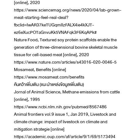
[online], 2020
https://www.sciencemag.org/news/2020/04/lab-grown-
meat-starting-feel-real-deal?
fbclid=IwAR37keTUGqmlIzFALX4ie4kXJT-
ez6eXucPOTaGnvuKk5VNAFqk3F6KqAPk#
Nature Food, Textured soy protein scaffolds enable the
generation of three-dimensional bovine skeletal muscle
tissue for cell-based meat [online], 2020
https://www.nature.com/articles/s43016-020-0046-5
Mosameat, Benefits [online]
https://www.mosameat.com/benefits
ค้นคว้าเพิ่มเติม (แนะนำแหล่งข้อมูลเพิ่มเติม)
Jornal of Animal Science, Methane emissions from cattle
[online], 1995
https://www.ncbi.nlm.nih.gov/pubmed/8567486
Animal frontiers vol.9 issue 1, Jan 2019, Livestock and
climate change: impact of livestock on climate and
mitigation strategie [online]
https://academic.oup.com/af/article/9/1/69/5173494