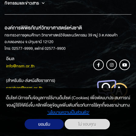
กิจกรรมและข่าวสาร
องค์การพิพิธภัณฑ์วิทยาศาสตร์แห่งชาติ
กระทรวงการอุดมศึกษา วิทยาศาสตร์วิจัยและนวัตกรรม 39 หมู่ 3 ต.คลองห้า
อ.คลองหลวง จ.ปทุมธานี 12120
โทร: 02577-9999, แฟกซ์ 02577-9900
อีเมล
info@nsm.or.th
(สำหรับรับ-ส่งหนังสือราชการ)
saraban@nsm.or.th
เว็บไซค์ มีการเก็บข้อมูลการใช้งานเว็บไซต์ (Cookies) เพื่อพัฒนาประสบการณ์
ของผู้ใช้ให้ดียิ่งขึ้น คลิกเพื่อดูข้อมูลเพิ่มเติมเกี่ยวกับการใช้คุกกี้ของเราผ่านทาง
ช่องทางการสอบถามข้อมูล
‘นโยบายความเป็นส่วนตัว'
ยอมรับ
ไม่ ขอบคุณ