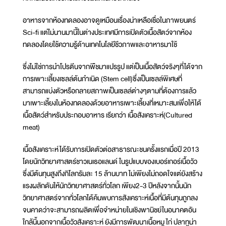
อาหารจากห้องทดลองอาจดูเหมือนเรื่องน่าเหลือเชื่อในภาพยนตร์
Sci-fi แต่ไม่นานมานี้ในต่างประเทศมีการเปิดตัวเนื้อสัตว์จากห้อง
ทดลองโดยใช้ความรู้ด้านเทคโนโลยีชีวภาพและอาหารมาใช้
ซึ่งไม่ใช่การนำโปรตีนจากพืชมาแปรรูป แต่เป็นเนื้อสัตว์จริงๆที่ได้จาก
การเพาะเลี้ยงเซลล์ต้นกำเนิด (Stem cell)ซึ่งเป็นเซลล์พิเศษที่
สามารถแบ่งตัวหรือกลายสภาพเป็นเซลล์ต่างๆตามที่ต้องการแล้ว
มาเพาะเลี้ยงในห้องทดลองด้วยอาหารเพาะเลี้ยงที่เหมาะสมเพื่อให้ได้
เนื้อสัตว์สำหรับประกอบอาหาร เรียกว่า เนื้อสังเคราะห์(Cultured
meat)
เนื้อสังเคราะห์ได้รับการเปิดตัวต่อสาธารณะชนครั้งแรกเมื่อปี 2013
โดยนักวิทยาศาสตร์ชาวเนเธอแลนด์ ในรูปแบบของเบอร์เกอร์เนื้อวัว
ซึ่งมีต้นทุนสูงถึงกิโลกรัมละ 15 ล้านบาท ไม่เพียงไม่ถอดใจแต่ยังสร้าง
แรงผลักดันให้นักวิทยาศาสตร์ทั่วโลก เพียง2-3 ปีหลังจากนั้นนัก
วิทยาศาสตร์จากทั่วโลกได้ค้นพบการสังเคราะห์เนื้อที่มีต้นทุนถูกลง
จนคาดว่าจะสามารถผลิตเพื่อจำหน่ายในเชิงพานิชย์ในอนาคตอัน
ใกล้นี้นอกจากเนื้อวัวสังเคราะห์ ยังมีการพัฒนาเนื้อหมู ไก่ ปลาทูน่า