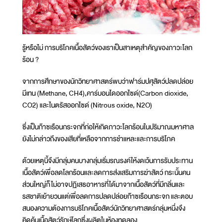
รู้หรือไม่ การบริโภคเนื้อสัตว์ของเราเป็นสาเหตุสำคัญของภาวะโลก
ร้อน ?
จากการศึกษาของนักวิทยาศาสตร์พบว่าฟาร์มปศุสัตว์ปลดปล่อย
มีเทน (Methane, CH4),คาร์บอนไดออกไซด์(Carbon dioxide,
CO2) และไนตรัสออกไซด์ (Nitrous oxide, N2O)
ซึ่งเป็นก๊าซเรือนกระจกที่ก่อให้เกิดภาวะโลกร้อนในปริมาณมหาศาล
ยังไม่กล่าวถึงของเสียที่เหลือจากการชำแหละและการบริโภค
ด้วยเหตุนี้จึงมีกลุ่มคนบางกลุ่มเริ่มรณรงค์ให้งดเว้นการรับประทาน
เนื้อสัตว์เพื่อลดโลกร้อนและลดการส่งเสริมการฆ่าสัตว์ กระนั้นคน
ส่วนใหญ่ก็ไม่อาจปฏิเสธอาหารที่ได้มาจากเนื้อสัตว์ที่มีกลิ่นและ
รสชาติเย้ายวนแต่เพื่อลดการปลดปล่อยก๊าซเรือนกระจก และตอบ
สนองความต้องการบริโภคเนื้อสัตว์นักวิทยาศาสตร์กลุ่มหนึ่งจึง
คิดค้นเนื้อสัตว์รักษ์โลกซึ่งผลิตในห้องทดลอง