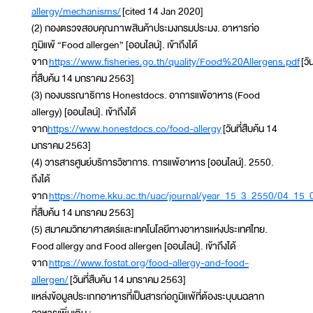
allergy/mechanisms/
[cited 14 Jan 2020]
(2) กองตรวจสอบคุณภาพสินค้าประมงกรมประมง. อาหารก่อ
ภูมิแพ้ “Food allergen” [ออนไลน์]. เข้าถึงได้
จาก
https://www.fisheries.go.th/quality/Food%20Allergens.pdf
[วั
ที่สืบค้น 14 มกราคม 2563]
(3) กองบรรณาธิการ Honestdocs. อาการแพ้อาหาร (Food
allergy) [ออนไลน์]. เข้าถึงได้
จาก
https://www.honestdocs.co/food-allergy
[วันที่สืบค้น 14
มกราคม 2563]
(4) วารสารศูนย์บริการวิชาการ. การแพ้อาหาร [ออนไลน์]. 2550.
ถึงได้
จาก
https://home.kku.ac.th/uac/journal/year_15_3_2550/04_15_
ที่สืบค้น 14 มกราคม 2563]
(5) สมาคมวิทยาศาสตร์และเทคโนโลยีทางอาหารแห่งประเทศไทย.
Food allergy and Food allergen [ออนไลน์]. เข้าถึงได้
จาก
https://www.fostat.org/food-allergy-and-food-
allergen/
[วันที่สืบค้น 14 มกราคม 2563]
แหล่งข้อมูลประเภทอาหารที่เป็นสารก่อภูมิแพ้ที่ต้องระบุบนฉลาก