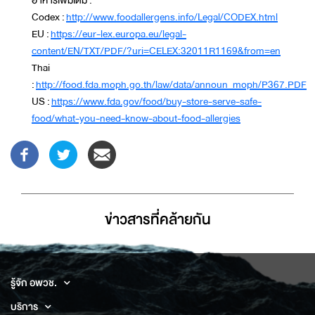
อาหารเพิ่มเติม :
Codex :
http://www.foodallergens.info/Legal/CODEX.html
EU :
https://eur-lex.europa.eu/legal-
content/EN/TXT/PDF/?uri=CELEX:32011R1169&from=en
Thai
:
http://food.fda.moph.go.th/law/data/announ_moph/P367.PDF
US :
https://www.fda.gov/food/buy-store-serve-safe-
food/what-you-need-know-about-food-allergies
ข่าวสารที่่คล้ายกัน
รู้จัก อพวช.
บริการ