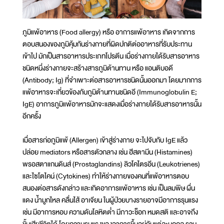
ภูมิแพ้อาหาร (Food allergy) หรือ อาการแพ้อาหาร เกิดจากการ
ตอบสนองของภูมิคุ้มกันร่างกายที่ผิดปกติต่ออาหารที่รับประทาน
เข้าไป มักเป็นสารอาหารประเภทโปรตีน เมื่อร่างกายได้รับสารอาหาร
ชนิดหนึ่งร่างกายจะสร้างสารภูมิต้านทาน หรือ แอนติบอดี
(Antibody; Ig) ที่จำเพาะต่อสารอาหารชนิดนั้นออกมา โดยมากการ
แพ้อาหารจะเกี่ยวข้องกับภูมิต้านทานชนิดอี (Immunoglobulin E;
IgE) อาการภูมิแพ้อาหารมักจะแสดงเมื่อร่างกายได้รับสารอาหารนั้น
อีกครั้ง
เมื่อสารก่อภูมิแพ้ (Allergen) เข้าสู่ร่างกาย จะไปจับกับ IgE แล้ว
ปล่อย mediators หรือสารตัวกลาง เช่น ฮีสตามีน (Histamines)
พรอสตาแกนดินส์ (Prostaglandins) ลิวโคไตรอีน (Leukotrienes)
และไซโตไคน์ (Cytokines) ทำให้ร่างกายของคนที่แพ้อาหารตอบ
สนองต่อสารดังกล่าว และเกิดอาการแพ้อาหาร เช่น เป็นลมพิษ ผื่น
แดง น้ำมูกไหล คลื่นไส้ อาเจียน ในผู้ป่วยบางรายอาจมีอาการรุนแรง
เช่น มีอาการหอบ ความดันโลหิตต่ำ มีภาวะช็อก หมดสติ และอาจถึง