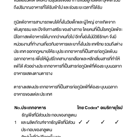
ขั้นเสียชีวิตได้ โดยความรุนแรงของอาการขึ้นอยู่กับแต่ละบุคคล รวม
ถึงปริมาณอาหารที่ได้รับเข้าไป และช่วงระยะเวลาที่ได้รับ
ภูมิแพ้อาหารสามารถพบได้ทั้งในวัยเด็กและผู้ใหญ่ อาจเกิดจาก
พันธุกรรม และปัจจัยทางสรีระของร่างกาย โดยคนที่เป็นโรคภูมิแพ้จะ
มีโอกาสแพ้อาหารได้มากกว่าคนทั่วไป อีกทั้งยังไม่มีวิธีรักษา จึงมี
หน่วยงานที่ทำงานเกี่ยวกับอาหารและยาทั้งในประเทศไทย รวมถึงต่าง
ประเทศ ออกกฎหมายให้ระบุประเภทอาหารที่เป็นสารก่อภูมิแพ้บน
ฉลากอาหาร เพื่อให้ผู้บริโภคสามารถเลือกและหลีกเลี่ยงสารที่ทำให้
แพ้ได้ ตัวอย่างประเภทอาหารที่เป็นสารก่อภูมิแพ้ที่ต้องระบุบนฉลาก
อาหารแสดงตามตาราง
ตารางแสดงประเภทอาหารที่เป็นสารก่อภูมิแพ้ที่ต้องระบุบนฉลาก
อาหารของแต่ละประเทศ
No.
ประเภทอาหาร
ไทย
Codex*
อเมริกา
ยุโรป
ธัญพืชที่มีส่วนประกอบของกลูเตน
1
และผลิตภัณฑ์จากธัญพืชที่มีส่วน
✓
✓
✓
✓
ประกอบของกลูเตน