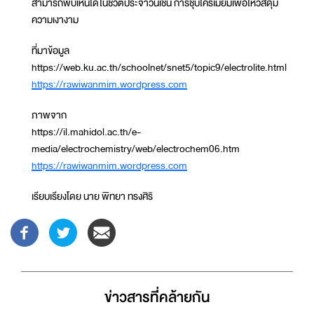
สามารถพบเห็นได้ในชีวิตประจำวันเช่น การชุบโครเมี่ยมเพื่อให้วัสดุมี
ความเงางาม
ที่มาข้อมูล
https://web.ku.ac.th/schoolnet/snet5/topic9/electrolite.html
https://rawiwanmim.wordpress.com
ภาพจาก
https://il.mahidol.ac.th/e-
media/electrochemistry/web/electrochem06.htm
https://rawiwanmim.wordpress.com
เรียบเรียงโดย นาย พิทยา ทรงศิริ
ข่าวสารที่่คล้ายกัน