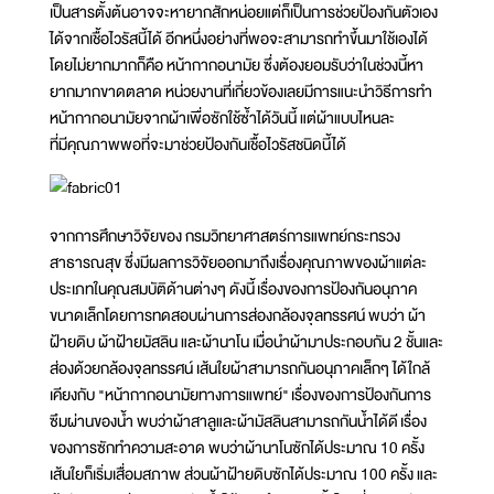
เป็นสารตั้งต้นอาจจะหายากสักหน่อยแต่ก็เป็นการช่วยป้องกันตัวเอง
ได้จากเชื้อไวรัสนี้ได้ อีกหนึ่งอย่างที่พอจะสามารถทำขึ้นมาใช้เองได้
โดยไม่ยากมากก็คือ หน้ากากอนามัย ซึ่งต้องยอมรับว่าในช่วงนี้หา
ยากมากขาดตลาด หน่วยงานที่เกี่ยวข้องเลยมีการแนะนำวิธีการทำ
หน้ากากอนามัยจากผ้าเพื่อซักใช้ซ้ำได้วันนี้ แต่ผ้าแบบไหนละ
ที่มีคุณภาพพอที่จะมาช่วยป้องกันเชื้อไวรัสชนิดนี้ได้
จากการศึกษาวิจัยของ กรมวิทยาศาสตร์การแพทย์กระทรวง
สาธารณสุข ซึ่งมีผลการวิจัยออกมาถึงเรื่องคุณภาพของผ้าแต่ละ
ประเภทในคุณสมบัติด้านต่างๆ ดังนี้ เรื่องของการป้องกันอนุภาค
ขนาดเล็กโดยการทดสอบผ่านการส่องกล้องจุลทรรศน์ พบว่า ผ้า
ฝ้ายดิบ ผ้าฝ้ายมัสลิน และผ้านาโน เมื่อนำผ้ามาประกอบกัน 2 ชั้นและ
ส่องด้วยกล้องจุลทรรศน์ เส้นใยผ้าสามารถกันอนุภาคเล็กๆ ได้ใกล้
เคียงกับ "หน้ากากอนามัยทางการแพทย์" เรื่องของการป้องกันการ
ซึมผ่านของน้ำ พบว่าผ้าสาลูและผ้ามัสลินสามารถกันน้ำได้ดี เรื่อง
ของการซักทำความสะอาด พบว่าผ้านาโนซักได้ประมาณ 10 ครั้ง
เส้นใยก็เริ่มเสื่อมสภาพ ส่วนผ้าฝ้ายดิบซักได้ประมาณ 100 ครั้ง และ