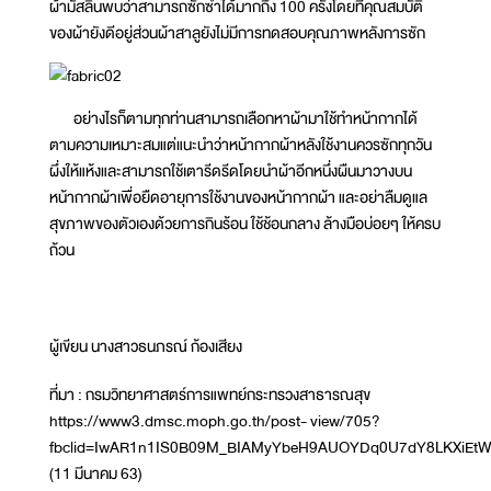
ผ้ามัสลินพบว่าสามารถซักซ้ำได้มากถึง 100 ครั้งโดยที่คุณสมบัติ
ของผ้ายังดีอยู่ส่วนผ้าสาลูยังไม่มีการทดสอบคุณภาพหลังการซัก
อย่างไรก็ตามทุกท่านสามารถเลือกหาผ้ามาใช้ทำหน้ากากได้
ตามความเหมาะสมแต่แนะนำว่าหน้ากากผ้าหลังใช้งานควรซักทุกวัน
ผึ่งให้แห้งและสามารถใช้เตารีดรีดโดยนำผ้าอีกหนึ่งผืนมาวางบน
หน้ากากผ้าเพื่อยืดอายุการใช้งานของหน้ากากผ้า และอย่าลืมดูแล
สุขภาพของตัวเองด้วยการกินร้อน ใช้ช้อนกลาง ล้างมือบ่อยๆ ให้ครบ
ถ้วน
ผู้เขียน นางสาวธนภรณ์ ก้องเสียง
ที่มา : กรมวิทยาศาสตร์การแพทย์กระทรวงสาธารณสุข
https://www3.dmsc.moph.go.th/post- view/705?
fbclid=IwAR1n1IS0B09M_BIAMyYbeH9AUOYDq0U7dY8LKXiEt
(11 มีนาคม 63)